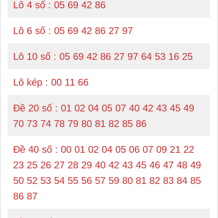
Lô 4 số : 05 69 42 86
Lô 6 số : 05 69 42 86 27 97
Lô 10 số : 05 69 42 86 27 97 64 53 16 25
Lô kép : 00 11 66
Đề 20 số : 01 02 04 05 07 40 42 43 45 49
70 73 74 78 79 80 81 82 85 86
Đề 40 số : 00 01 02 04 05 06 07 09 21 22
23 25 26 27 28 29 40 42 43 45 46 47 48 49
50 52 53 54 55 56 57 59 80 81 82 83 84 85
86 87