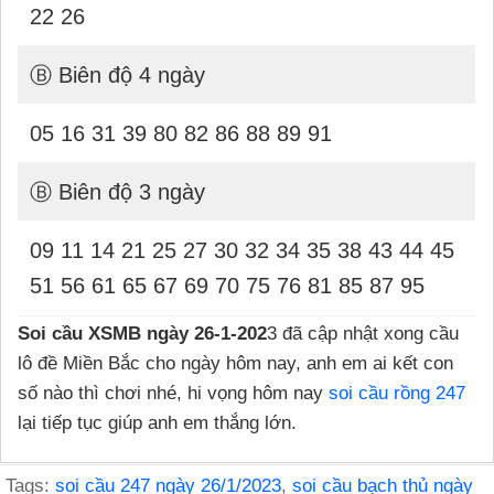
22 26
Ⓑ Biên độ 4 ngày
05 16 31 39 80 82 86 88 89 91
Ⓑ Biên độ 3 ngày
09 11 14 21 25 27 30 32 34 35 38 43 44 45
51 56 61 65 67 69 70 75 76 81 85 87 95
Soi cầu XSMB ngày 26-1-202
3 đã cập nhật xong cầu
lô đề Miền Bắc cho ngày hôm nay, anh em ai kết con
số nào thì chơi nhé, hi vọng hôm nay
soi cầu rồng 247
lại tiếp tục giúp anh em thắng lớn.
Tags:
soi cầu 247 ngày 26/1/2023
,
soi cầu bạch thủ ngày