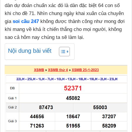
dàn dự đoán chuẩn xác đó là dàn đặc biệt 64 con số
khi cho đề 71. Nhìn chung ngày khai xuân của chuyên
gia
soi cầu 247
không được thành công như mong đợi
khi mang về khá ít chiến thắng cho mọi người, không
sao cả hôm nay chúng ta sẽ làm lại.
Nội dung bài viết