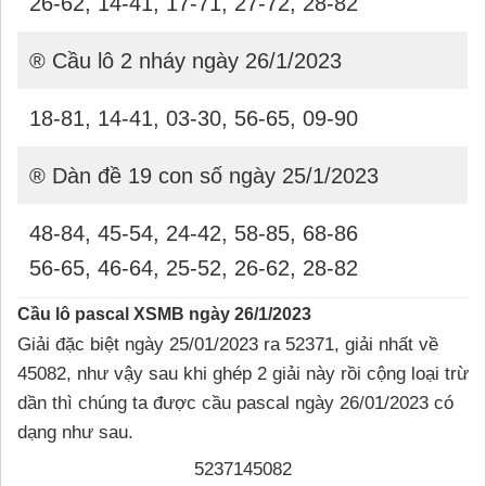
26-62, 14-41, 17-71, 27-72, 28-82
® Cầu lô 2 nháy ngày 26/1/2023
18-81, 14-41, 03-30, 56-65, 09-90
® Dàn đề 19 con số ngày 25/1/2023
48-84, 45-54, 24-42, 58-85, 68-86
56-65, 46-64, 25-52, 26-62, 28-82
Cầu lô pascal XSMB ngày 26/1/2023
Giải đặc biệt ngày 25/01/2023 ra 52371, giải nhất về
45082, như vậy sau khi ghép 2 giải này rồi cộng loại trừ
dần thì chúng ta được cầu pascal ngày 26/01/2023 có
dạng như sau.
5237145082