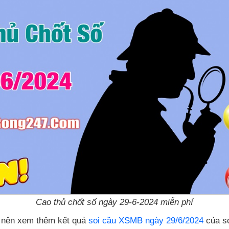
Cao thủ chốt số ngày 29-6-2024 miễn phí
n nên xem thêm kết quả
soi cầu XSMB ngày 29/6/2024
của so