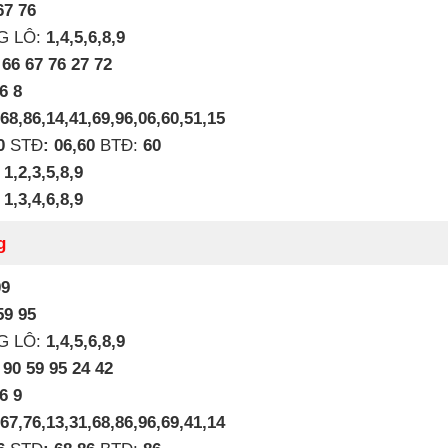
7 76
G LÔ:
1,4,5,6,8,9
66 67 76 27 72
6 8
68,86,14,41,69,96,06,60,51,15
60
STĐ
: 06,60
BTĐ:
60
:
1,2,3,5,8,9
:
1,3,4,6,8,9
g
9
9 95
G LÔ:
1,4,5,6,8,9
90 59 95 24 42
6 9
67,76,13,31,68,86,96,69,41,14