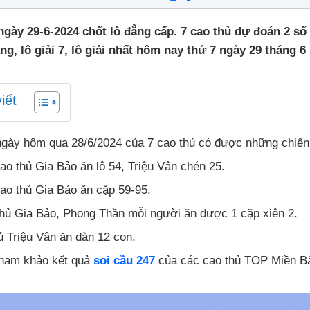
ngày 29-6-2024 chốt lô đẳng cấp. 7 cao thủ dự đoán 2 số 
càng, lô giải 7, lô giải nhất hôm nay thứ 7 ngày 29 tháng 
iết
ngày hôm qua 28/6/2024 của 7 cao thủ có được những chiến
cao thủ Gia Bảo ăn lô 54, Triệu Vân chén 25.
cao thủ Gia Bảo ăn cặp 59-95.
thủ Gia Bảo, Phong Thần mỗi người ăn được 1 cặp xiên 2.
ủ Triệu Vân ăn dàn 12 con.
tham khảo kết quả
soi cầu 247
của các cao thủ TOP Miền Bắ