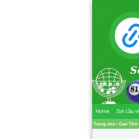
Home
Soi cầu v
Trang chủ
›
Cao Thủ 