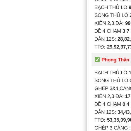
BẠCH THỦ LÔ
9
SONG THỦ LÔ
3
XIÊN 2,3 ĐÁ:
99 
ĐỀ 4 CHẠM
3 7 
DÀN 12S:
28,82,
TTĐ
: 29,92,37,
Phong Thần
BẠCH THỦ LÔ
SONG THỦ LÔ
0
GHÉP 3&4 CÀN
XIÊN 2,3 ĐÁ:
17
ĐỀ 4 CHẠM
0 4 
DÀN 12S:
34,43,
TTĐ
: 53,35,09,
GHÉP 3 CÀNG 