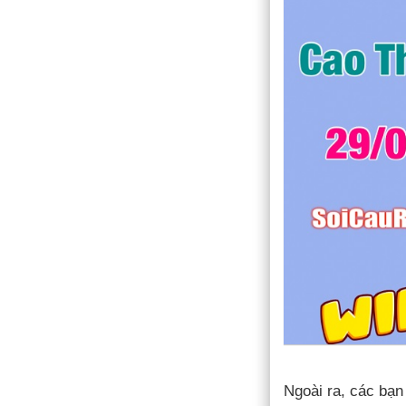
Ngoài ra, các bạ