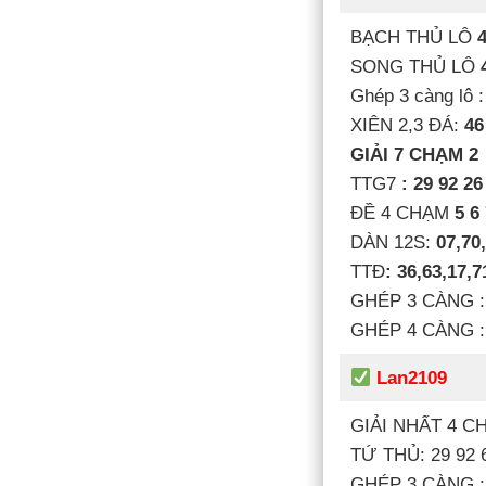
BẠCH THỦ LÔ
SONG THỦ LÔ
4
Ghép 3 càng lô :
XIÊN 2,3 ĐÁ:
46
GIẢI 7 CHẠM 2
TTG7
: 29 92 2
ĐỀ 4 CHẠM
5 6 
DÀN 12S:
07,70,
TTĐ
: 36,63,17,
GHÉP 3 CÀNG 
GHÉP 4 CÀNG 
Lan2109
GIẢI NHẤT 4 C
TỨ THỦ: 29 92 
GHÉP 3 CÀNG 