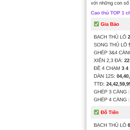
với những con số
Cao thủ TOP 1 ch
Gia Bảo
BẠCH THỦ LÔ
2
SONG THỦ LÔ
5
GHÉP 3&4 CÀN
XIÊN 2,3 ĐÁ:
22 
ĐỀ 4 CHẠM
3 4 
DÀN 12S:
04,40,
TTĐ
: 24,42,59,
GHÉP 3 CÀNG 
GHÉP 4 CÀNG 
Đỗ Tiến
BẠCH THỦ LÔ
6