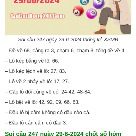
Soi cầu 247 ngày 29-6-2024 thống kê XSMB
– Đề về 68, càng ra 3, chạm 6, chạm 8, tổng đề về 4.
– Lô kép bằng về lô: 66.
– Lô kép lệch về lô: 27, 83.
– Lô về 2 nháy về lô: 17, 27.
– Cặp lô đối cùng về có: 24-42, 48-84.
– Lô bệt về lô: 42, 92, 09, 66, 83.
– Đầu lô bị câm không có đầu nào cả.
– Đầu lô cận câm có đầu 3.
Soi cầu 247 ngày 29-6-2024 chốt số hôm