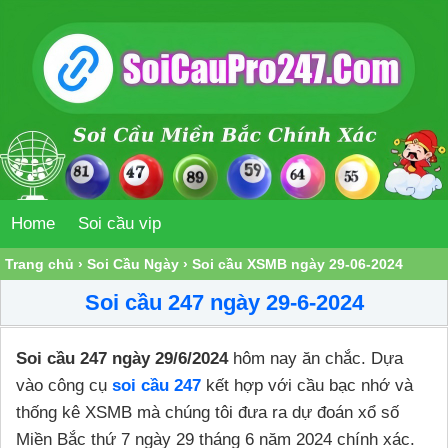
Home
Soi cầu vip
Trang chủ
›
Soi Cầu Ngày
›
Soi cầu XSMB ngày 29-06-2024
Soi cầu 247 ngày 29-6-2024
Soi cầu 247 ngày 29/6/2024
hôm nay ăn chắc. Dựa
vào công cụ
soi cầu 247
kết hợp với cầu bạc nhớ và
thống kê XSMB mà chúng tôi đưa ra dự đoán xổ số
Miền Bắc thứ 7 ngày 29 tháng 6 năm 2024 chính xác.