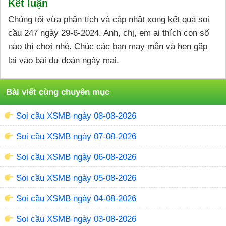
Kết luận
Chúng tôi vừa phân tích và cập nhật xong kết quả soi
cầu 247 ngày 29-6-2024. Anh, chị, em ai thích con số
nào thì chơi nhé. Chúc các bạn may mắn và hẹn gặp
lại vào bài dự đoán ngày mai.
Bài viết cùng chuyên mục
Soi cầu XSMB ngày 08-08-2026
Soi cầu XSMB ngày 07-08-2026
Soi cầu XSMB ngày 06-08-2026
Soi cầu XSMB ngày 05-08-2026
Soi cầu XSMB ngày 04-08-2026
Soi cầu XSMB ngày 03-08-2026