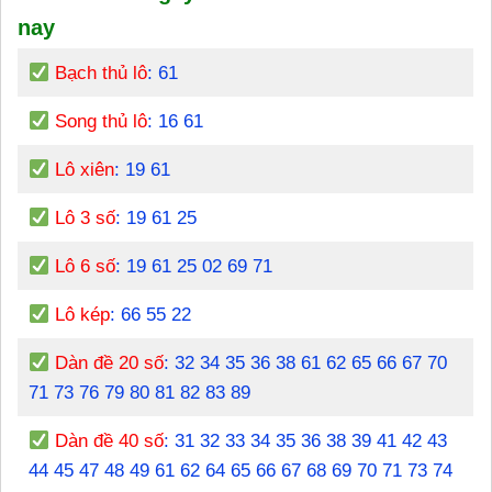
nay
Bạch thủ lô
: 61
Song thủ lô
: 16 61
Lô xiên
: 19 61
Lô 3 số
: 19 61 25
Lô 6 số
: 19 61 25 02 69 71
Lô kép
: 66 55 22
Dàn đề 20 số
: 32 34 35 36 38 61 62 65 66 67 70
71 73 76 79 80 81 82 83 89
Dàn đề 40 số
: 31 32 33 34 35 36 38 39 41 42 43
44 45 47 48 49 61 62 64 65 66 67 68 69 70 71 73 74