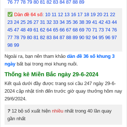
76 77 78 79 80 81 82 83 84 87 88 89
Dàn đề 64 số
: 10 11 12 13 16 17 18 19 20 21 22
23 24 25 26 27 31 32 33 34 35 36 38 39 41 42 43 44
45 47 48 49 61 62 64 65 66 67 68 69 70 71 73 74 76
77 78 79 80 81 82 83 84 87 88 89 90 92 94 95 96 97
98 99
Ngoài ra, bạn nên tham khảo
dàn đề 36 số khung 3
ngày
bất bại trong mọi khung nuôi.
Thống kê Miền Bắc ngày 29-6-2024
Kết quả dưới đầy được trang soi cầu 247 ngày 29-6-
2024 cập nhật tính đến trước giờ quay thưởng hôm nay
29/6/2024.
?
12 bộ số xuất hiện
nhiều
nhất trong 40 lần quay
gần nhất