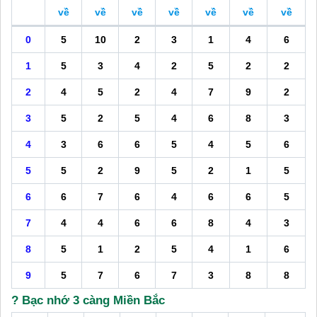
về
về
về
về
về
về
về
0
5
10
2
3
1
4
6
1
5
3
4
2
5
2
2
2
4
5
2
4
7
9
2
3
5
2
5
4
6
8
3
4
3
6
6
5
4
5
6
5
5
2
9
5
2
1
5
6
6
7
6
4
6
6
5
7
4
4
6
6
8
4
3
8
5
1
2
5
4
1
6
9
5
7
6
7
3
8
8
?
Bạc nhớ 3 càng Miền Bắc