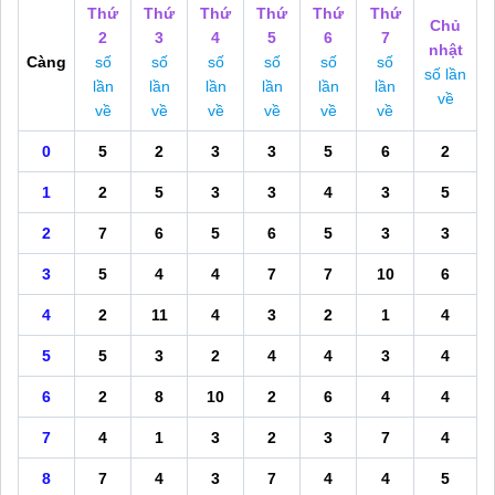
Thứ
Thứ
Thứ
Thứ
Thứ
Thứ
Chủ
2
3
4
5
6
7
nhật
Càng
số
số
số
số
số
số
số lần
lần
lần
lần
lần
lần
lần
về
về
về
về
về
về
về
0
5
2
3
3
5
6
2
1
2
5
3
3
4
3
5
2
7
6
5
6
5
3
3
3
5
4
4
7
7
10
6
4
2
11
4
3
2
1
4
5
5
3
2
4
4
3
4
6
2
8
10
2
6
4
4
7
4
1
3
2
3
7
4
8
7
4
3
7
4
4
5