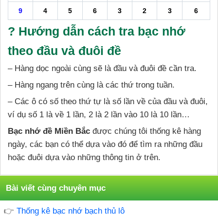
9
4
5
6
3
2
3
6
?
Hướng dẫn cách tra bạc nhớ
theo đầu và đuôi đề
– Hàng dọc ngoài cùng sẽ là đầu và đuôi đề cần tra.
– Hàng ngang trên cùng là các thứ trong tuần.
– Các ô có số theo thứ tự là số lần về của đầu và đuôi,
ví dụ số 1 là về 1 lần, 2 là 2 lần vào 10 là 10 lần…
Bạc nhớ đề Miền Bắc
được chúng tôi thống kê hàng
ngày, các bạn có thể dựa vào đó để tìm ra những đầu
hoặc đuôi dựa vào những thông tin ở trên.
Bài viết cùng chuyên mục
👉
Thống kê bạc nhớ bạch thủ lô