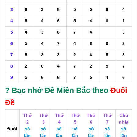
3
6
3
8
5
5
6
4
4
5
4
6
5
4
6
1
5
4
3
8
7
4
3
6
5
4
7
4
8
9
2
7
5
3
3
2
6
5
8
8
2
6
4
7
2
5
7
9
5
6
6
7
5
4
6
?
Bạc nhớ Đề Miền Bắc theo
Đuôi
Đề
Thứ
Thứ
Thứ
Thứ
Thứ
Thứ
Chủ
2
3
4
5
6
7
nhật
Đuôi
số
số
số
số
số
số
số
lần
lần
lần
lần
lần
lần
lần