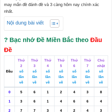
may mắn đề đánh đề và 3 càng hôm nay chính xác
nhất.
Nội dung bài viết
?
Bạc nhớ Đề Miền Bắc theo
Đầu
Đề
Thứ
Thứ
Thứ
Thứ
Thứ
Thứ
Chủ
2
3
4
5
6
7
nhật
Đầu
số
số
số
số
số
số
số
lần
lần
lần
lần
lần
lần
lần
về
về
về
về
về
về
về
0
5
6
1
2
4
3
8
1
3
6
1
4
6
6
4
2
7
7
3
4
2
4
3