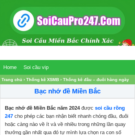
Home
Soi cầu vip
Trang chủ
›
Thống kê XSMB
›
Thống kê đầu – đuôi hàng ngày
Bạc nhớ đề Miền Bắc
Bạc nhớ đề Miền Bắc năm 2024
được
soi cầu rồng
247
cho phép các bạn nhận biết nhanh chóng đầu, đuôi
hoặc càng nào về ít và về nhiều trong những lần quay
thưởng gần nhất qua đó tự mình lựa chọn ra con số