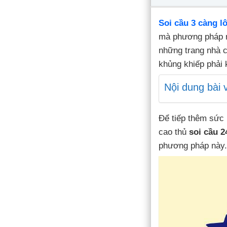
Soi cầu 3 càng l
mà phương pháp n
những trang nhà c
khủng khiếp phải 
Nội dung bài v
Để tiếp thêm sức
cao thủ
soi cầu 2
phương pháp này.