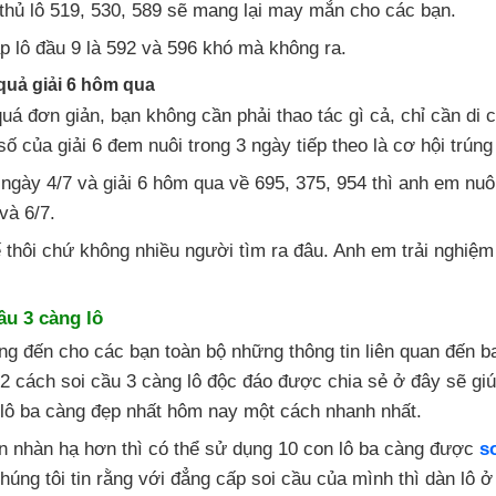
thủ lô 519, 530, 589 sẽ mang lại may mắn cho các bạn.
p lô đầu 9 là 592 và 596 khó mà không ra.
quả giải 6 hôm qua
uá đơn giản, bạn không cần phải thao tác gì cả, chỉ cần di 
số của giải 6 đem nuôi trong 3 ngày tiếp theo là cơ hội trúng
 ngày 4/7 và giải 6 hôm qua về 695, 375, 954 thì anh em nuôi
và 6/7.
 thôi chứ không nhiều người tìm ra đâu. Anh em trải nghiệ
ầu 3 càng lô
g đến cho các bạn toàn bộ những thông tin liên quan đến b
2 cách soi cầu 3 càng lô độc đáo được chia sẻ ở đây sẽ gi
lô ba càng đẹp nhất hôm nay một cách nhanh nhất.
 nhàn hạ hơn thì có thể sử dụng 10 con lô ba càng được
s
húng tôi tin rằng với đẳng cấp soi cầu của mình thì dàn lô 