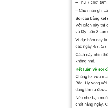
– Thứ 7 chơi tam 
– Chủ nhận ghi cặ
Soi cầu bằng kết 
Với cách này thì q
và lấy luôn 3 con 
Ví dụ: hôm nay là
các ngày 4/7, 5/7 
Cách này nhìn thế
không nhé.
Kết luận về soi c
Chúng tôi vừa man
Bắc. Hy vọng với 
dàng tìm ra được 
Nếu như bạn muốn
chốt hàng ngày. C