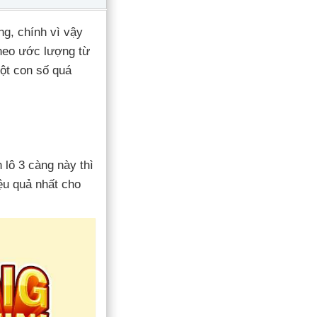
ng, chính vì vậy
heo ước lượng từ
Một con số quá
lô 3 càng này thì
ệu quả nhất cho