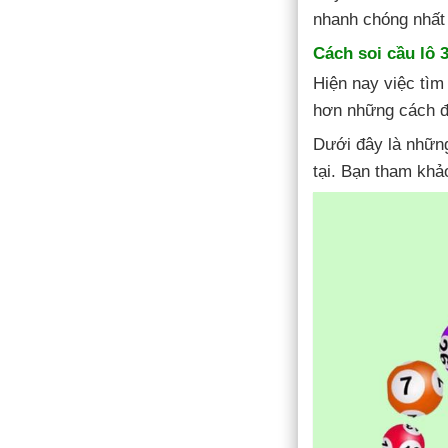
nhanh chóng nhất 
Cách soi cầu lô 
Hiện nay việc tìm
hơn những cách đ
Dưới đây là những
tại. Bạn tham khả