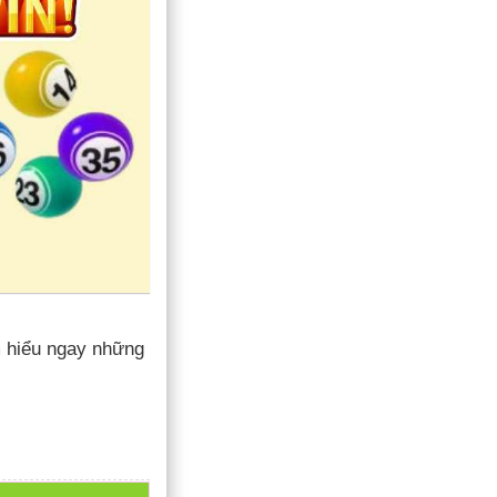
m hiểu ngay những