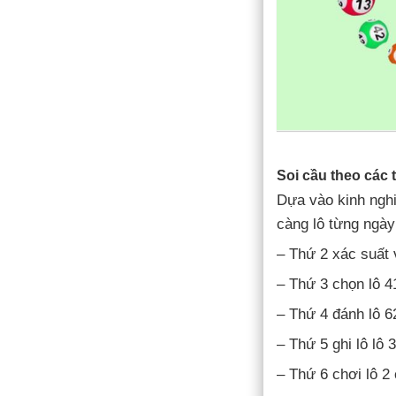
Soi cầu theo các 
Dựa vào kinh nghi
càng lô từng ngày
– Thứ 2 xác suất v
– Thứ 3 chọn lô 41
– Thứ 4 đánh lô 6
– Thứ 5 ghi lô lô 
– Thứ 6 chơi lô 2 