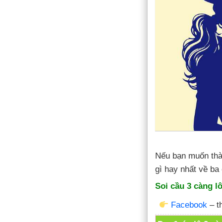
Nếu bạn muốn thà
gì hay nhất về ba
Soi cầu 3 càng 
Facebook
– t