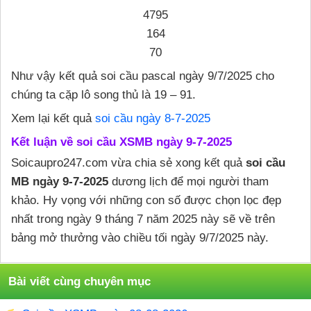
4795
164
70
Như vậy kết quả soi cầu pascal ngày 9/7/2025 cho
chúng ta cặp lô song thủ là 19 – 91.
Xem lại kết quả
soi cầu ngày 8-7-2025
Kết luận về soi cầu XSMB ngày 9-7-2025
Soicaupro247.com vừa chia sẻ xong kết quả
soi cầu
MB ngày 9-7-2025
dương lịch để mọi người tham
khảo. Hy vọng với những con số được chọn lọc đẹp
nhất trong ngày 9 tháng 7 năm 2025 này sẽ về trên
bảng mở thưởng vào chiều tối ngày 9/7/2025 này.
Bài viết cùng chuyên mục