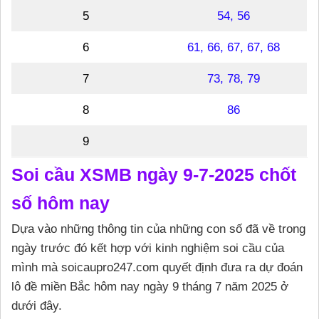
5
54, 56
6
61, 66, 67, 67, 68
7
73, 78, 79
8
86
9
Soi cầu XSMB ngày 9-7-2025 chốt
số hôm nay
Dựa vào những thông tin của những con số đã về trong
ngày trước đó kết hợp với kinh nghiệm soi cầu của
mình mà soicaupro247.com quyết định đưa ra dự đoán
lô đề miền Bắc hôm nay ngày 9 tháng 7 năm 2025 ở
dưới đây.