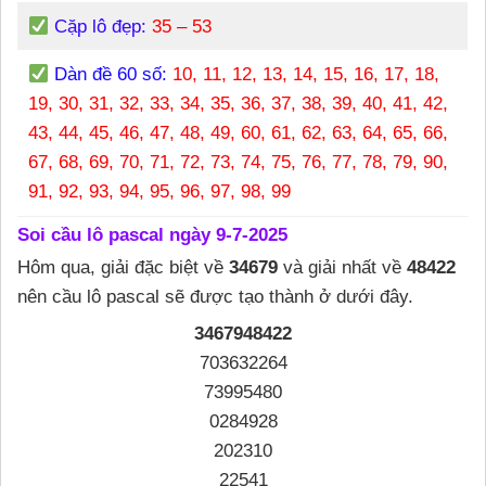
Cặp lô đẹp:
35 – 53
Dàn đề 60 số:
10, 11, 12, 13, 14, 15, 16, 17, 18,
19, 30, 31, 32, 33, 34, 35, 36, 37, 38, 39, 40, 41, 42,
43, 44, 45, 46, 47, 48, 49, 60, 61, 62, 63, 64, 65, 66,
67, 68, 69, 70, 71, 72, 73, 74, 75, 76, 77, 78, 79, 90,
91, 92, 93, 94, 95, 96, 97, 98, 99
Soi cầu lô pascal ngày 9-7-2025
Hôm qua, giải đặc biệt về
34679
và giải nhất về
48422
nên cầu lô pascal sẽ được tạo thành ở dưới đây.
3467948422
703632264
73995480
0284928
202310
22541