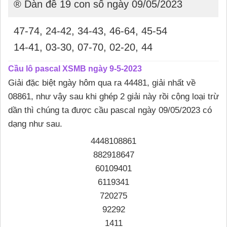
® Dàn đề 19 con số ngày 09/05/2023
47-74, 24-42, 34-43, 46-64, 45-54
14-41, 03-30, 07-70, 02-20, 44
Cầu lô pascal XSMB ngày 9-5-2023
Giải đặc biệt ngày hôm qua ra 44481, giải nhất về
08861, như vậy sau khi ghép 2 giải này rồi cộng loại trừ
dần thì chúng ta được cầu pascal ngày 09/05/2023 có
dạng như sau.
4448108861
882918647
60109401
6119341
720275
92292
1411