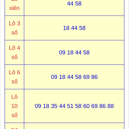
44 58
xiên
Lô 3
18 44 58
số
Lô 4
09 18 44 58
số
Lô 6
09 18 44 58 69 86
số
Lô
10
09 18 35 44 51 58 60 69 86 88
số