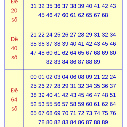
Đề
31 32 35 36 37 38 39 40 41 42 43
20
45 46 47 60 61 62 65 67 68
số
21 22 24 25 26 27 28 29 31 32 34
Đề
35 36 37 38 39 40 41 42 43 45 46
40
47 48 60 61 62 64 65 67 68 69 80
số
82 83 84 86 87 88 89
00 01 02 03 04 06 08 09 21 22 24
25 26 27 28 29 31 32 34 35 36 37
Đề
38 39 40 41 42 43 45 46 47 48 51
64
52 53 55 56 57 58 59 60 61 62 64
số
65 67 68 69 70 71 72 73 74 75 76
78 80 82 83 84 86 87 88 89