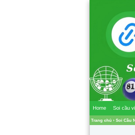
Home
Soi cầu v
Trang chủ
›
Soi Cầu 