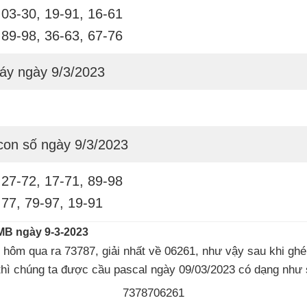
 03-30, 19-91, 16-61
 89-98, 36-63, 67-76
háy ngày 9/3/2023
con số ngày 9/3/2023
 27-72, 17-71, 89-98
 77, 79-97, 19-91
MB ngày 9-3-2023
y hôm qua ra 73787, giải nhất về 06261, như vậy sau khi ghép
 thì chúng ta được cầu pascal ngày 09/03/2023 có dạng như 
7378706261