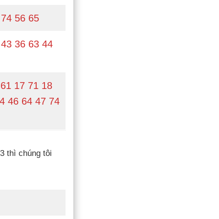
 74 56 65
 43 36 63 44
 61 17 71 18
54 46 64 47 74
 thì chúng tôi