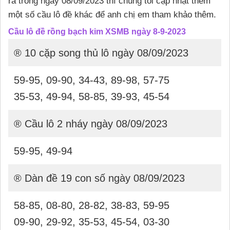
ra trong ngày 08/09/2023 thì chúng tôi cập nhật thêm
một số cầu lô đề khác để anh chị em tham khảo thêm.
Cầu lô đề rồng bạch kim XSMB ngày 8-9-2023
® 10 cặp song thủ lô ngày 08/09/2023
59-95, 09-90, 34-43, 89-98, 57-75
35-53, 49-94, 58-85, 39-93, 45-54
® Cầu lô 2 nháy ngày 08/09/2023
59-95, 49-94
® Dàn đề 19 con số ngày 08/09/2023
58-85, 08-80, 28-82, 38-83, 59-95
09-90, 29-92, 35-53, 45-54, 03-30