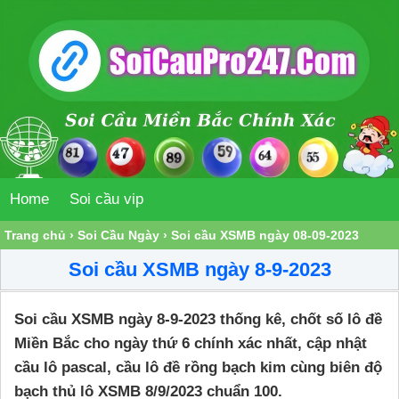
Home
Soi cầu vip
Trang chủ
›
Soi Cầu Ngày
›
Soi cầu XSMB ngày 08-09-2023
Soi cầu XSMB ngày 8-9-2023
Soi cầu XSMB ngày 8-9-2023 thống kê, chốt số lô đề
Miền Bắc cho ngày thứ 6 chính xác nhất, cập nhật
cầu lô pascal, cầu lô đề rồng bạch kim cùng biên độ
bạch thủ lô XSMB 8/9/2023 chuẩn 100.