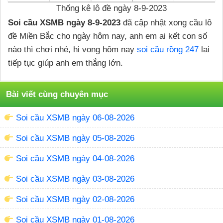
Thống kê lô đề ngày 8-9-2023
Soi cầu XSMB ngày 8-9-2023
đã cập nhật xong cầu lô
đề Miền Bắc cho ngày hôm nay, anh em ai kết con số
nào thì chơi nhé, hi vọng hôm nay
soi cầu rồng 247
lại
tiếp tục giúp anh em thắng lớn.
Bài viết cùng chuyên mục
Soi cầu XSMB ngày 06-08-2026
Soi cầu XSMB ngày 05-08-2026
Soi cầu XSMB ngày 04-08-2026
Soi cầu XSMB ngày 03-08-2026
Soi cầu XSMB ngày 02-08-2026
Soi cầu XSMB ngày 01-08-2026