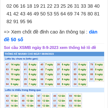
02 06 16 18 19 21 22 23 25 26 31 33 38 40
41 42 43 46 49 50 53 55 64 69 74 76 80 81
82 91 95 96
=> Xem chốt đề đỉnh cao ăn thông tại :
dàn
đề 50 số
Soi cầu XSMB ngày 8-9-2023 xem thống kê lô đề