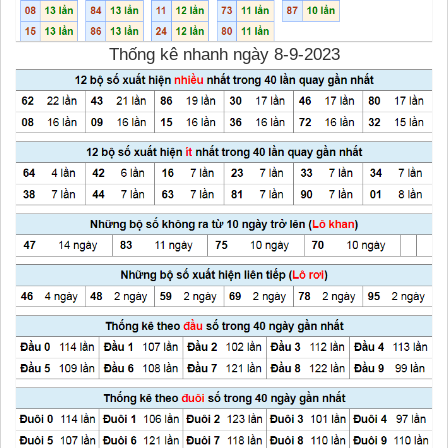
Thống kê nhanh ngày 8-9-2023