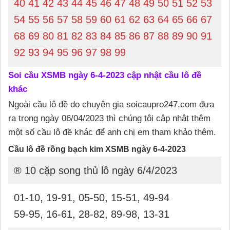
40 41 42 43 44 45 46 47 48 49 50 51 52 53
54 55 56 57 58 59 60 61 62 63 64 65 66 67
68 69 80 81 82 83 84 85 86 87 88 89 90 91
92 93 94 95 96 97 98 99
Soi cầu XSMB ngày 6-4-2023 cập nhật cầu lô đề
khác
Ngoài cầu lô đề do chuyên gia soicaupro247.com đưa
ra trong ngày 06/04/2023 thì chúng tôi cập nhật thêm
một số cầu lô đề khác để anh chị em tham khảo thêm.
Cầu lô đề rồng bạch kim XSMB ngày 6-4-2023
® 10 cặp song thủ lô ngày 6/4/2023
01-10, 19-91, 05-50, 15-51, 49-94
59-95, 16-61, 28-82, 89-98, 13-31