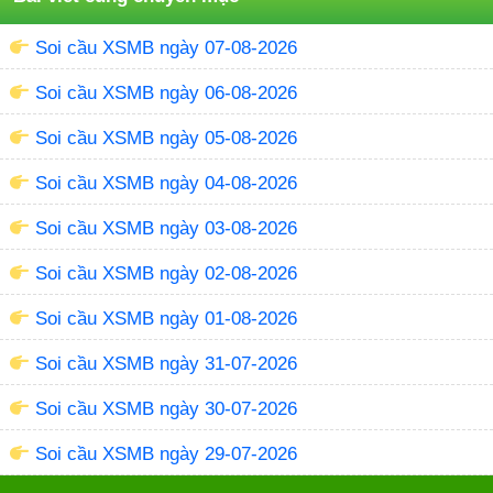
Soi cầu XSMB ngày 07-08-2026
Soi cầu XSMB ngày 06-08-2026
Soi cầu XSMB ngày 05-08-2026
Soi cầu XSMB ngày 04-08-2026
Soi cầu XSMB ngày 03-08-2026
Soi cầu XSMB ngày 02-08-2026
Soi cầu XSMB ngày 01-08-2026
Soi cầu XSMB ngày 31-07-2026
Soi cầu XSMB ngày 30-07-2026
Soi cầu XSMB ngày 29-07-2026