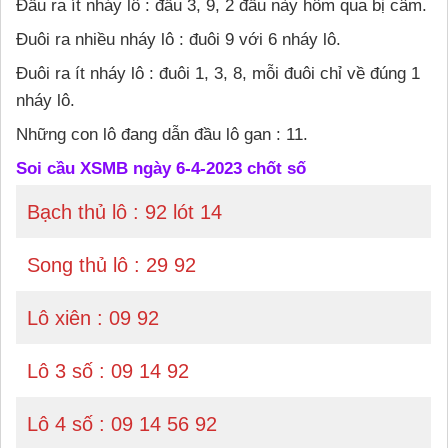
Đầu ra ít nháy lô : đầu 3, 9, 2 đầu này hôm qua bị câm.
Đuôi ra nhiều nháy lô : đuôi 9 với 6 nháy lô.
Đuôi ra ít nháy lô : đuôi 1, 3, 8, mỗi đuôi chỉ về đúng 1
nháy lô.
Những con lô đang dẫn đầu lô gan : 11.
Soi cầu XSMB ngày 6-4-2023 chốt số
Bạch thủ lô : 92 lót 14
Song thủ lô : 29 92
Lô xiên : 09 92
Lô 3 số : 09 14 92
Lô 4 số : 09 14 56 92