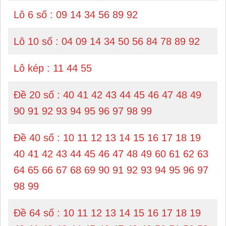
Lô 6 số : 09 14 34 56 89 92
Lô 10 số : 04 09 14 34 50 56 84 78 89 92
Lô kép : 11 44 55
Đề 20 số : 40 41 42 43 44 45 46 47 48 49
90 91 92 93 94 95 96 97 98 99
Đề 40 số : 10 11 12 13 14 15 16 17 18 19
40 41 42 43 44 45 46 47 48 49 60 61 62 63
64 65 66 67 68 69 90 91 92 93 94 95 96 97
98 99
Đề 64 số : 10 11 12 13 14 15 16 17 18 19