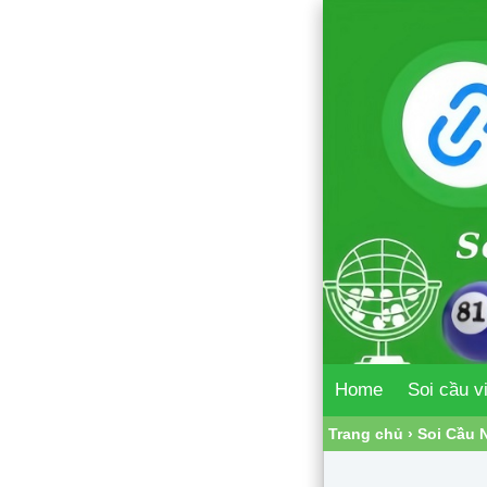
Home
Soi cầu v
Trang chủ
›
Soi Cầu 