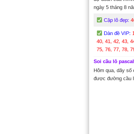
ngày 5 tháng 8 n
Cặp lô đẹp:
4
Dàn đề VIP:
1
40, 41, 42, 43, 4
75, 76, 77, 78, 7
Soi cầu lô pasca
Hôm qua, dãy số c
được đường cầu l