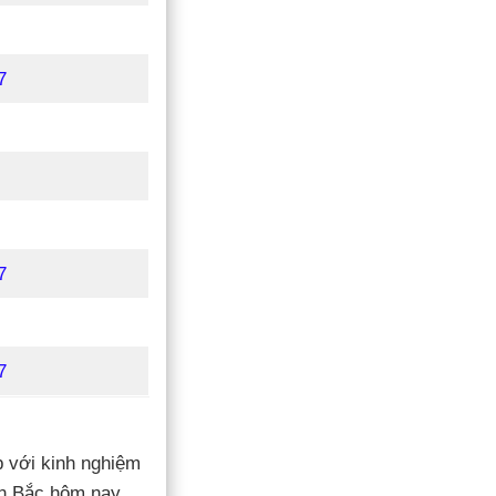
7
7
7
p với kinh nghiệm
ền Bắc hôm nay