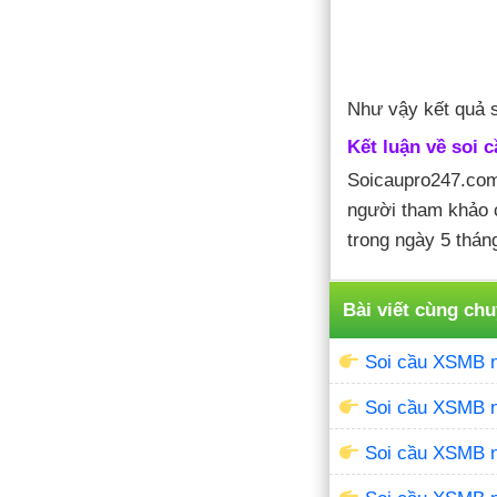
Như vậy kết quả s
Kết luận về soi 
Soicaupro247.com
người tham khảo 
trong ngày 5 thán
Bài viết cùng ch
Soi cầu XSMB 
Soi cầu XSMB 
Soi cầu XSMB 