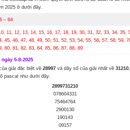
ăm 2025 ở dưới đây.
6 – 64
0, 11, 12, 13, 14, 15, 16, 17, 18, 19, 30, 31, 32, 33, 34, 35, 
4, 45, 46, 47, 48, 49, 50, 51, 52, 53, 54, 55, 56, 57, 58, 59, 7
9, 80, 81, 82, 83, 84, 85, 86, 87, 88, 89
l ngày 5-8-2025
ủa giải đặc biệt về
28997
và dãy số của giải nhất về
31210
ô pascal như dưới đây.
2899731210
078604331
75464764
2900130
190143
09157