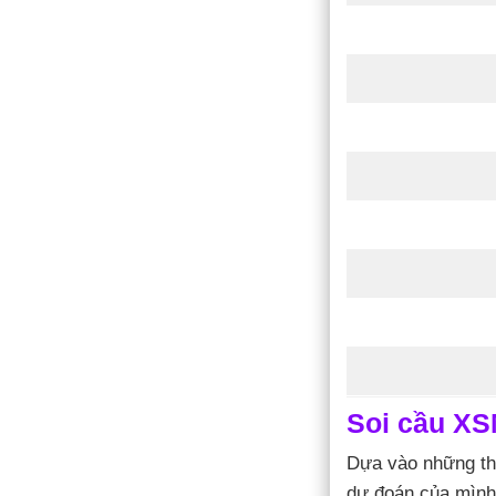
Soi cầu XS
Dựa vào những thô
dự đoán của mình