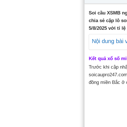
Soi cầu XSMB ngà
chia sẻ cặp lô s
5/8/2025 vởi tỉ l
Nội dung bài v
Kết quả xổ số m
Trước khi cập nh
soicaupro247.com
đồng miền Bắc ở 