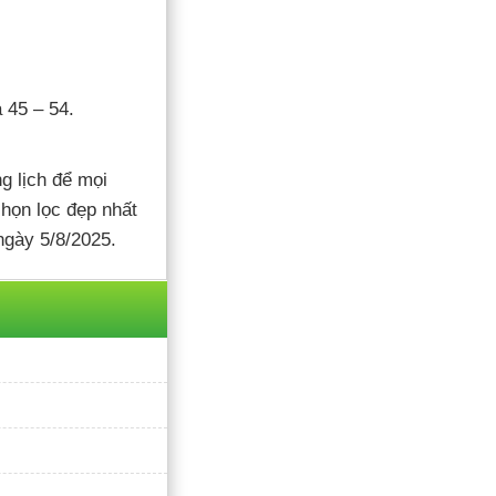
 45 – 54.
g lịch để mọi
họn lọc đẹp nhất
ngày 5/8/2025.