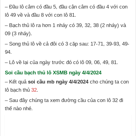
– Đầu lô câm có đầu 5, đầu cận câm có đầu 4 với con
lô 49 về và đầu 8 với con lô 81.
– Bạch thủ lô ra hơn 1 nháy có 39, 32, 38 (2 nháy) và
09 (3 nháy).
– Song thủ lô về cả đôi có 3 cặp sau: 17-71, 39-93, 49-
94.
– Lô về lại của ngày trước đó có lô 09, 06, 49, 81.
Soi cầu bạch thủ lô XSMB ngày 4/4/2024
– Kết quả
soi cầu mb ngày 4/4/2024
cho chúng ta con
lô bạch thủ
32
.
– Sau đây chúng ta xem đường cầu của con lô 32 đi
thế nào nhé.