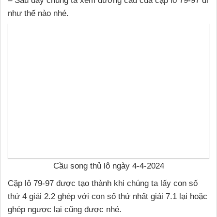
– Sau đây chúng ta xem đường cầu của cặp lô 79-97 đi
như thế nào nhé.
Cầu song thủ lô ngày 4-4-2024
Cặp lô 79-97 được tạo thành khi chúng ta lấy con số
thứ 4 giải 2.2 ghép với con số thứ nhất giải 7.1 lại hoặc
ghép ngược lại cũng được nhé.