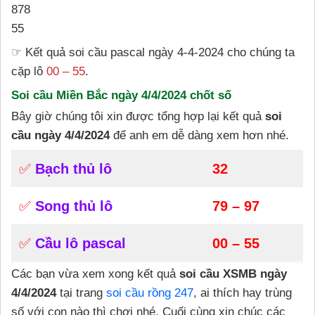
878
55
☞ Kết quả soi cầu pascal ngày 4-4-2024 cho chúng ta
cặp lô
00 – 55
.
Soi cầu Miền Bắc ngày 4/4/2024 chốt số
Bây giờ chúng tôi xin được tổng hợp lại kết quả
soi
cầu ngày 4/4/2024
để anh em dễ dàng xem hơn nhé.
✅
Bạch thủ lô
32
✅
Song thủ lô
79 – 97
✅
Cầu lô pascal
00 – 55
Các bạn vừa xem xong kết quả
soi cầu XSMB ngày
4/4/2024
tại trang
soi cầu rồng 247
, ai thích hay trùng
số với con nào thì chơi nhé. Cuối cùng xin chúc các