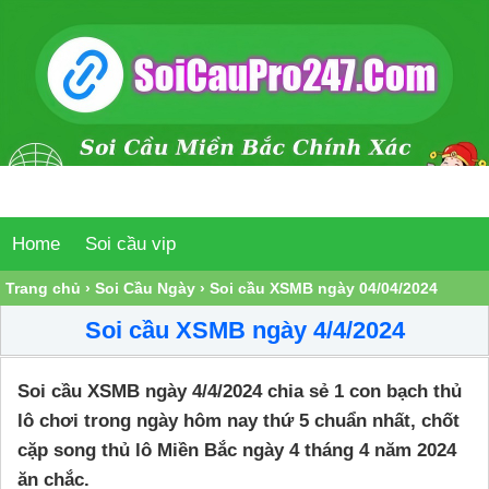
Home
Soi cầu vip
Trang chủ
›
Soi Cầu Ngày
›
Soi cầu XSMB ngày 04/04/2024
Soi cầu XSMB ngày 4/4/2024
Soi cầu XSMB ngày 4/4/2024 chia sẻ 1 con bạch thủ
lô chơi trong ngày hôm nay thứ 5 chuẩn nhất, chốt
cặp song thủ lô Miền Bắc ngày 4 tháng 4 năm 2024
ăn chắc.