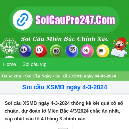
Home
Soi cầu vip
Trang chủ
›
Soi Cầu Ngày
›
Soi cầu XSMB ngày 04-03-2024
Soi cầu XSMB ngày 4-3-2024
Soi cầu XSMB ngày 4-3-2024 thống kê kết quả xổ số
chuẩn, dự đoán lô Miền Bắc 4/3/2024 chắc ăn nhất,
cập nhật cầu lô 4 tháng 3 chính xác.