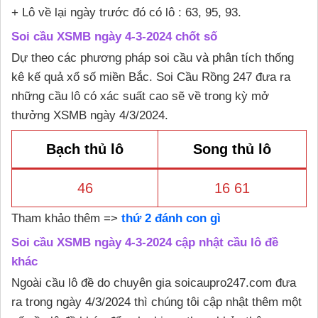
+ Lô về lại ngày trước đó có lô : 63, 95, 93.
Soi cầu XSMB ngày 4-3-2024 chốt số
Dự theo các phương pháp soi cầu và phân tích thống
kê kế quả xổ số miền Bắc. Soi Cầu Rồng 247 đưa ra
những cầu lô có xác suất cao sẽ về trong kỳ mở
thưởng XSMB ngày 4/3/2024.
Bạch thủ lô
Song thủ lô
46
16 61
Tham khảo thêm =>
thứ 2 đánh con gì
Soi cầu XSMB ngày 4-3-2024 cập nhật cầu lô đề
khác
Ngoài cầu lô đề do chuyên gia soicaupro247.com đưa
ra trong ngày 4/3/2024 thì chúng tôi cập nhật thêm một