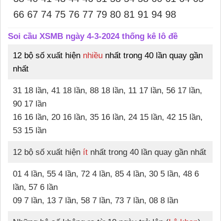
66 67 74 75 76 77 79 80 81 91 94 98
Soi cầu XSMB ngày 4-3-2024 thống kê lô đề
12 bộ số xuất hiện
nhiều
nhất trong 40 lần quay gần
nhất
31 18 lần, 41 18 lần, 88 18 lần, 11 17 lần, 56 17 lần,
90 17 lần
16 16 lần, 20 16 lần, 35 16 lần, 24 15 lần, 42 15 lần,
53 15 lần
12 bộ số xuất hiện
ít
nhất trong 40 lần quay gần nhất
01 4 lần, 55 4 lần, 72 4 lần, 85 4 lần, 30 5 lần, 48 6
lần, 57 6 lần
09 7 lần, 13 7 lần, 58 7 lần, 73 7 lần, 08 8 lần