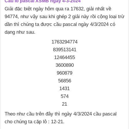
Cầu lô pascal XSMB ngày 4-3-2024
Giải đặc biệt ngày hôm qua ra 17632, giải nhất về
94774, như vậy sau khi ghép 2 giải này rồi cộng loại trừ
dần thì chúng ta được cầu pascal ngày 4/3/2024 có
dạng như sau.
1763294774
839513141
12464455
3600890
960879
56856
1431
574
21
Theo như cầu trên đây thì ngày 4/3/2024 cầu pascal
cho chúng ta cặp lô : 12-21.