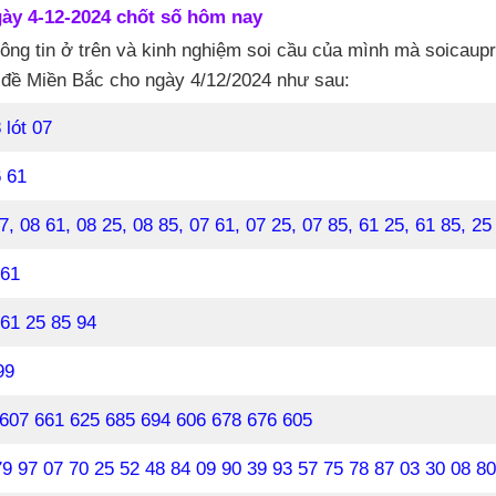
ày 4-12-2024 chốt số hôm nay
ông tin ở trên và kinh nghiệm soi cầu của mình mà soicaup
 đề Miền Bắc cho ngày 4/12/2024 như sau:
 lót 07
 61
, 08 61, 08 25, 08 85, 07 61, 07 25, 07 85, 61 25, 61 85, 25
 61
61 25 85 94
99
607 661 625 685 694 606 678 676 605
9 97 07 70 25 52 48 84 09 90 39 93 57 75 78 87 03 30 08 80