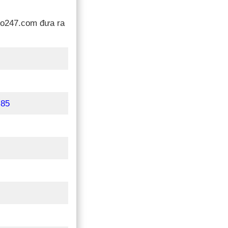
ro247.com đưa ra
 85