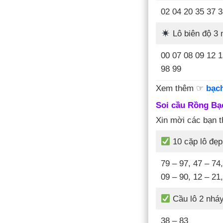
02 04 20 35 37 3
Lô biên độ 3 
00 07 08 09 12 1
98 99
Xem thêm ☞
bạch
Soi cầu Rồng Bạ
Xin mời các bạn t
10 cặp lô đẹp
79 – 97, 47 – 74,
09 – 90, 12 – 21,
Cầu lô 2 nhá
38 – 83