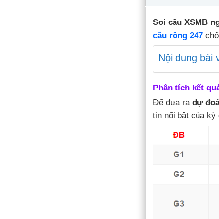
Soi cầu XSMB ng
cầu rồng 247
chố
Nội dung bài v
Phân tích kết q
Để đưa ra
dự đoá
tin nổi bật của k