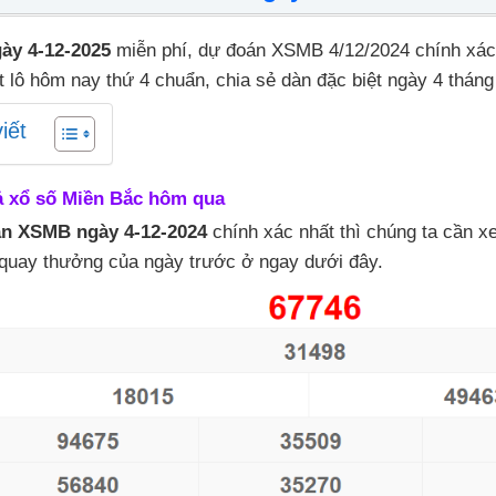
ày 4-12-2025
miễn phí, dự đoán XSMB 4/12/2024 chính xác
t lô hôm nay thứ 4 chuẩn, chia sẻ dàn đặc biệt ngày 4 tháng
iết
uả xổ số Miền Bắc hôm qua
n XSMB ngày 4-12-2024
chính xác nhất thì chúng ta cần x
ỳ quay thưởng của ngày trước ở ngay dưới đây.