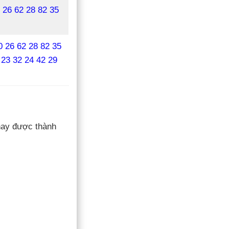
 26 62 28 82 35
0 26 62 28 82 35
 23 32 24 42 29
ay được thành