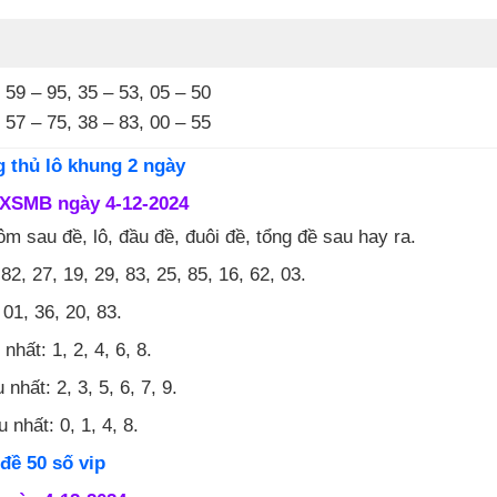
 59 – 95, 35 – 53, 05 – 50
 57 – 75, 38 – 83, 00 – 55
 thủ lô khung 2 ngày
 XSMB ngày 4-12-2024
ôm sau đề, lô, đầu đề, đuôi đề, tổng đề sau hay ra.
82, 27, 19, 29, 83, 25, 85, 16, 62, 03.
 01, 36, 20, 83.
nhất: 1, 2, 4, 6, 8.
nhất: 2, 3, 5, 6, 7, 9.
 nhất: 0, 1, 4, 8.
đề 50 số vip