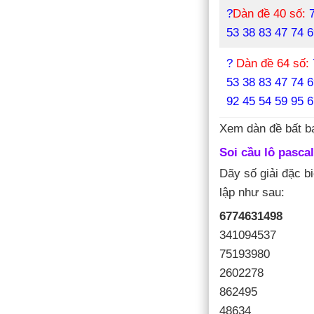
?
Dàn đề 40 số:
7
53 38 83 47 74 6
?
Dàn đề 64 số:
53 38 83 47 74 6
92 45 54 59 95 6
Xem dàn đề bất b
Soi cầu lô pasca
Dãy số giải đặc b
lập như sau:
6774631498
341094537
75193980
2602278
862495
48634