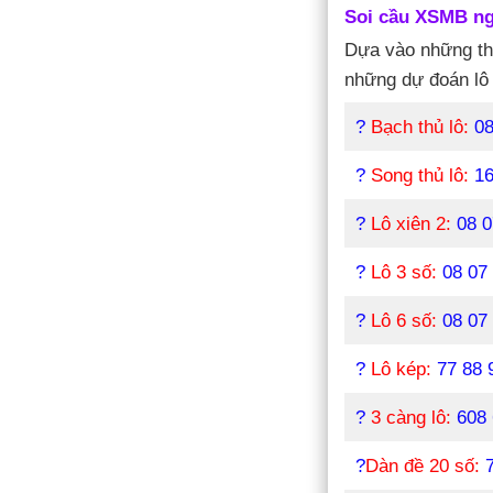
Soi cầu XSMB ng
Dựa vào những th
những dự đoán lô
?
Bạch thủ lô:
08
?
Song thủ lô:
16
?
Lô xiên 2:
08 07
?
Lô 3 số:
08 07
?
Lô 6 số:
08 07 
?
Lô kép:
77 88 
?
3 càng lô:
608 
?
Dàn đề 20 số:
7