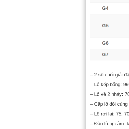
– 2 số cuối giải đ
– Lô kép bằng: 99
– Lô về 2 nháy: 70
– Cặp lô đối cùng 
– Lô rơi lại: 75, 7
– Đầu lô bị câm: 