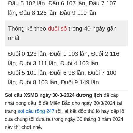
Đầu 5 102 lần, Đầu 6 107 lần, Đầu 7 107
lần, Đầu 8 126 lần, Đầu 9 119 lần
Thống kê theo
đuôi số
trong 40 ngày gần
nhất
Đuôi 0 123 lần, Đuôi 1 103 lần, Đuôi 2 116
lần, Đuôi 3 111 lần, Đuôi 4 103 lần
Đuôi 5 101 lần, Đuôi 6 98 lần, Đuôi 7 100
lần, Đuôi 8 103 lần, Đuôi 9 149 lần
Soi cầu XSMB ngày 30-3-2024 dương lịch
đã cập
nhật xong cầu lô đề Miền Bắc cho ngày 30/3/2024 tại
trang
soi cầu rồng 247
rồi, ai kết độc thủ lô hay cặp lô
của chúng tôi đưa ra trong ngày 30 tháng 3 năm 2024
này thì chơi nhé.