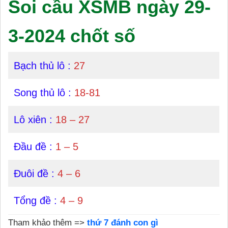
Soi cầu XSMB ngày 29-
3-2024 chốt số
Bạch thủ lô :
27
Song thủ lô :
18-81
Lô xiên :
18 – 27
Đầu đề :
1 – 5
Đuôi đề :
4 – 6
Tổng đề :
4 – 9
Tham khảo thêm =>
thứ 7 đánh con gì