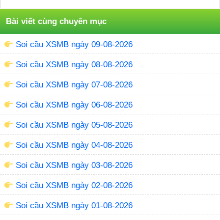
Bài viết cùng chuyên mục
Soi cầu XSMB ngày 09-08-2026
Soi cầu XSMB ngày 08-08-2026
Soi cầu XSMB ngày 07-08-2026
Soi cầu XSMB ngày 06-08-2026
Soi cầu XSMB ngày 05-08-2026
Soi cầu XSMB ngày 04-08-2026
Soi cầu XSMB ngày 03-08-2026
Soi cầu XSMB ngày 02-08-2026
Soi cầu XSMB ngày 01-08-2026