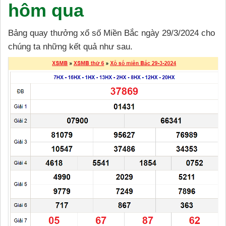
hôm qua
Bảng quay thưởng xổ số Miền Bắc ngày 29/3/2024 cho
chúng ta những kết quả như sau.