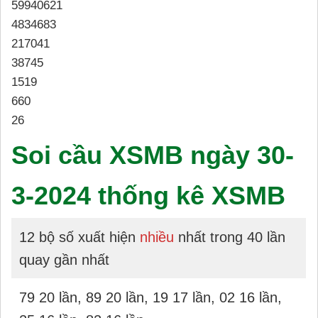
59940621
4834683
217041
38745
1519
660
26
Soi cầu XSMB ngày 30-
3-2024 thống kê XSMB
12 bộ số xuất hiện
nhiều
nhất trong 40 lần
quay gần nhất
79 20 lần, 89 20 lần, 19 17 lần, 02 16 lần,