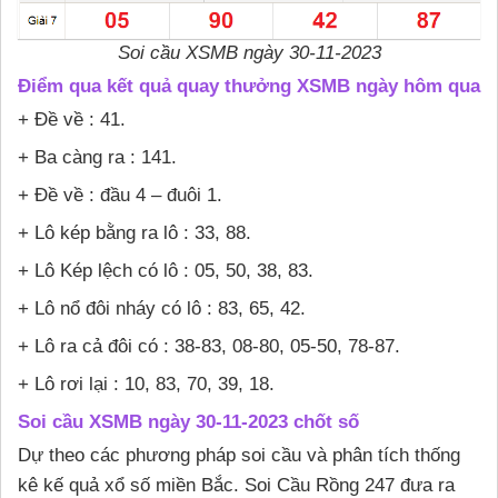
Soi cầu XSMB ngày 30-11-2023
Điểm qua kết quả quay thưởng XSMB ngày hôm qua
+ Đề về : 41.
+ Ba càng ra : 141.
+ Đề về : đầu 4 – đuôi 1.
+ Lô kép bằng ra lô : 33, 88.
+ Lô Kép lệch có lô : 05, 50, 38, 83.
+ Lô nổ đôi nháy có lô : 83, 65, 42.
+ Lô ra cả đôi có : 38-83, 08-80, 05-50, 78-87.
+ Lô rơi lại : 10, 83, 70, 39, 18.
Soi cầu XSMB ngày 30-11-2023 chốt số
Dự theo các phương pháp soi cầu và phân tích thống
kê kế quả xổ số miền Bắc. Soi Cầu Rồng 247 đưa ra