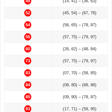
49
(
14, 41
)
–
(
36, 63
)
52
(
45, 54
)
–
(
67, 76
)
54
(
56, 65
)
–
(
78, 87
)
55
(
57, 75
)
–
(
79, 97
)
60
(
26, 62
)
–
(
48, 84
)
73
(
57, 75
)
–
(
79, 97
)
83
(
07, 70
)
–
(
58, 85
)
84
(
08, 80
)
–
(
68, 86
)
85
(
09, 90
)
–
(
78, 87
)
93
(
17, 71
)
–
(
59, 95
)