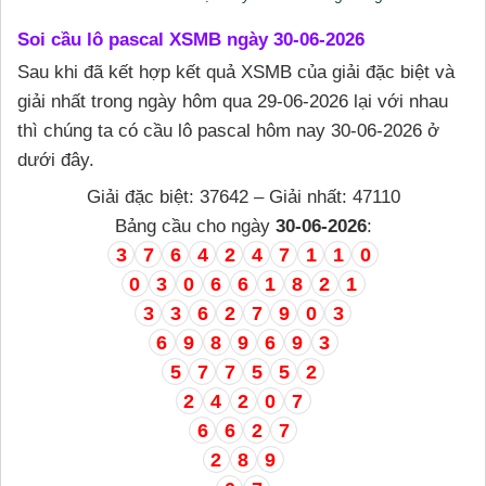
Soi cầu lô pascal XSMB ngày 30-06-2026
Sau khi đã kết hợp kết quả XSMB của giải đặc biệt và
giải nhất trong ngày hôm qua 29-06-2026 lại với nhau
thì chúng ta có cầu lô pascal hôm nay 30-06-2026 ở
dưới đây.
Giải đặc biệt:
37642
– Giải nhất:
47110
Bảng cầu cho ngày
30-06-2026
:
3
7
6
4
2
4
7
1
1
0
0
3
0
6
6
1
8
2
1
3
3
6
2
7
9
0
3
6
9
8
9
6
9
3
5
7
7
5
5
2
2
4
2
0
7
6
6
2
7
2
8
9