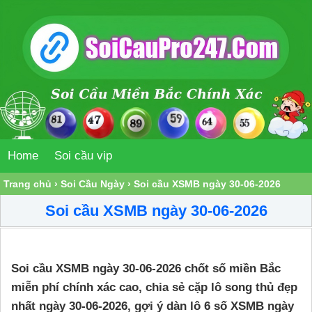
Home
Soi cầu vip
Trang chủ
›
Soi Cầu Ngày
›
Soi cầu XSMB ngày 30-06-2026
Soi cầu XSMB ngày 30-06-2026
Soi cầu XSMB ngày 30-06-2026 chốt số miền Bắc
miễn phí chính xác cao, chia sẻ cặp lô song thủ đẹp
nhất ngày 30-06-2026, gợi ý dàn lô 6 số XSMB ngày