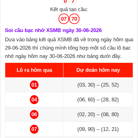
0
7
Kết quả tạo cầu:
07
70
Soi cầu bạc nhớ XSMB ngày 30-06-2026
Dựa vào bảng kết quả XSMB đã về trong ngày hôm qua
29-06-2026 thì chúng mình tổng hợp một số cầu lô bạc
nhớ ngày hôm nay 30-06-2026 như bảng dưới đây.
Lô ra hôm qua
Dự đoán hôm nay
01
(
03, 30
)
–
(
25, 52
)
04
(
06, 60
)
–
(
28, 82
)
06
(
02, 20
)
–
(
08, 80
)
07
(
09, 90
)
–
(
12, 21
)