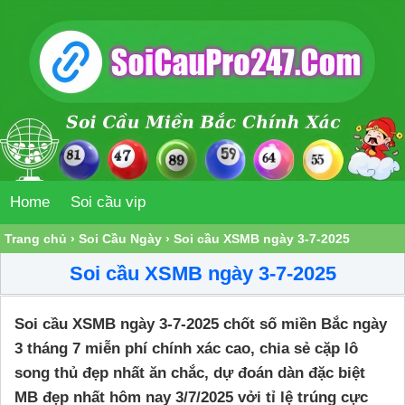
Home
Soi cầu vip
Trang chủ
›
Soi Cầu Ngày
›
Soi cầu XSMB ngày 3-7-2025
Soi cầu XSMB ngày 3-7-2025
Soi cầu XSMB ngày 3-7-2025 chốt số miền Bắc ngày
3 tháng 7 miễn phí chính xác cao, chia sẻ cặp lô
song thủ đẹp nhất ăn chắc, dự đoán dàn đặc biệt
MB đẹp nhất hôm nay 3/7/2025 vởi tỉ lệ trúng cực