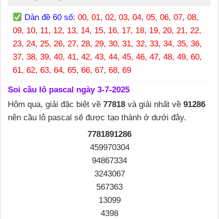
Dàn đề 60 số:
00, 01, 02, 03, 04, 05, 06, 07, 08,
09, 10, 11, 12, 13, 14, 15, 16, 17, 18, 19, 20, 21, 22,
23, 24, 25, 26, 27, 28, 29, 30, 31, 32, 33, 34, 35, 36,
37, 38, 39, 40, 41, 42, 43, 44, 45, 46, 47, 48, 49, 60,
61, 62, 63, 64, 65, 66, 67, 68, 69
Soi cầu lô pascal ngày 3-7-2025
Hôm qua, giải đặc biệt về
77818
và giải nhất về
91286
nên cầu lô pascal sẽ được tạo thành ở dưới đây.
7781891286
459970304
94867334
3243067
567363
13099
4398