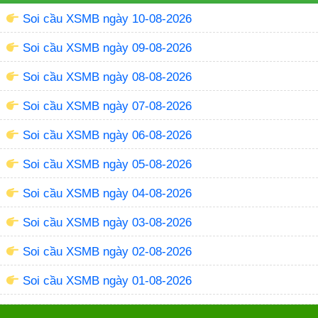
Soi cầu XSMB ngày 10-08-2026
Soi cầu XSMB ngày 09-08-2026
Soi cầu XSMB ngày 08-08-2026
Soi cầu XSMB ngày 07-08-2026
Soi cầu XSMB ngày 06-08-2026
Soi cầu XSMB ngày 05-08-2026
Soi cầu XSMB ngày 04-08-2026
Soi cầu XSMB ngày 03-08-2026
Soi cầu XSMB ngày 02-08-2026
Soi cầu XSMB ngày 01-08-2026