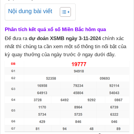
Nội dung bài viết
Phân tích kết quả xổ số Miền Bắc hôm qua
Để đưa ra
dự đoán XSMB ngày 3-11-2024
chính xác
nhất thì chúng ta cần xem một số thông tin nổi bật của
kỳ quay thưởng của ngày trước ở ngay dưới đây.