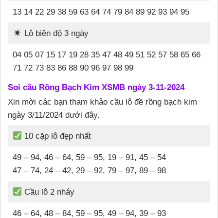
13 14 22 29 38 59 63 64 74 79 84 89 92 93 94 95
Lô biên độ 3 ngày
04 05 07 15 17 19 28 35 47 48 49 51 52 57 58 65 66
71 72 73 83 86 88 90 96 97 98 99
Soi cầu Rồng Bạch Kim XSMB ngày 3-11-2024
Xin mời các bạn tham khảo cầu lô đề rồng bạch kim
ngày 3/11/2024 dưới đây.
10 cặp lô đẹp nhất
49 – 94, 46 – 64, 59 – 95, 19 – 91, 45 – 54
47 – 74, 24 – 42, 29 – 92, 79 – 97, 89 – 98
Cầu lô 2 nháy
46 – 64, 48 – 84, 59 – 95, 49 – 94, 39 – 93