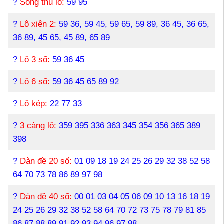
?
Song thủ lô:
59 95
?
Lô xiên 2:
59 36, 59 45, 59 65, 59 89, 36 45, 36 65,
36 89, 45 65, 45 89, 65 89
?
Lô 3 số:
59 36 45
?
Lô 6 số:
59 36 45 65 89 92
?
Lô kép:
22 77 33
?
3 càng lô:
359 395 336 363 345 354 356 365 389
398
?
Dàn đề 20 số:
01 09 18 19 24 25 26 29 32 38 52 58
64 70 73 78 86 89 97 98
?
Dàn đề 40 số:
00 01 03 04 05 06 09 10 13 16 18 19
24 25 26 29 32 38 52 58 64 70 72 73 75 78 79 81 85
86 87 88 89 91 92 93 94 96 97 98