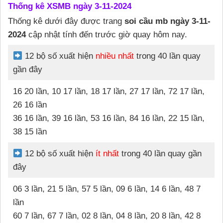
Thống kê XSMB ngày 3-11-2024
Thống kê dưới đây được trang
soi cầu mb ngày 3-11-
2024
cập nhật tính đến trước giờ quay hôm nay.
12 bộ số xuất hiện
nhiều nhất
trong 40 lần quay
gần đây
16 20 lần, 10 17 lần, 18 17 lần, 27 17 lần, 72 17 lần,
26 16 lần
36 16 lần, 39 16 lần, 53 16 lần, 84 16 lần, 22 15 lần,
38 15 lần
12 bộ số xuất hiện
ít nhất
trong 40 lần quay gần
đây
06 3 lần, 21 5 lần, 57 5 lần, 09 6 lần, 14 6 lần, 48 7
lần
60 7 lần, 67 7 lần, 02 8 lần, 04 8 lần, 20 8 lần, 42 8