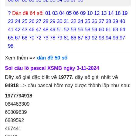
?
Dàn đề 64 số:
01 03 04 05 06 09 10 12 13 14 18 19
23 24 25 26 27 28 29 30 31 32 34 35 36 37 38 39 40
41 42 43 46 47 48 49 51 52 53 56 58 59 60 61 63 64
65 67 68 70 72 73 78 79 81 86 87 89 92 93 94 96 97
98
Xem thêm =>
dàn đề 50 số
Soi cầu lô pascal XSMB ngày 3-11-2024
Dãy số giải đặc biệt về
19777
. dãy số giải nhất về
94918
=> cầu pascal hôm nay được thành lập như sau:
1977794918
064463309
60809639
6889592
467441