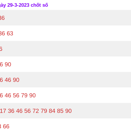
ày 29-3-2023 chốt số
36
 36 63
6
36 90
36 46 90
36 46 56 79 90
 17 36 46 56 72 79 84 85 90
3 66