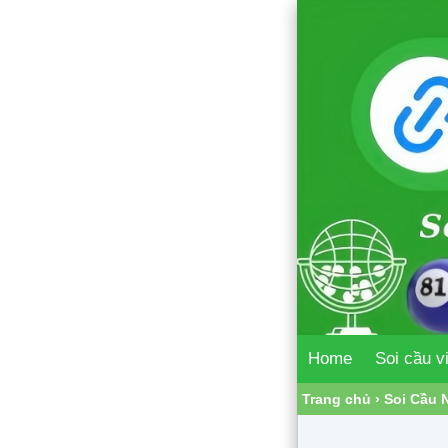
Home
Soi cầu v
Trang chủ
›
Soi Cầu 