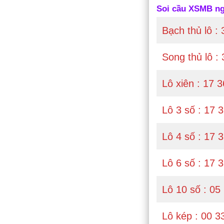
Soi cầu XSMB ng
Bạch thủ lô : 
Song thủ lô :
Lô xiên : 17 3
Lô 3 số : 17 
Lô 4 số : 17 
Lô 6 số : 17 
Lô 10 số : 05
Lô kép : 00 3