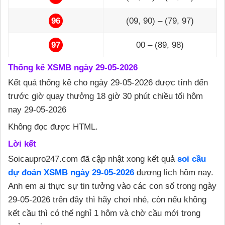
96
(
09, 90
)
–
(
79, 97
)
97
00 –
(
89, 98
)
Thống kê XSMB ngày 29-05-2026
Kết quả thống kê cho ngày 29-05-2026 được tính đến
trước giờ quay thưởng 18 giờ 30 phút chiều tối hôm
nay 29-05-2026
Không đọc được HTML.
Lời kết
Soicaupro247.com đã cập nhật xong kết quả
soi cầu
dự đoán XSMB ngày 29-05-2026
dương lịch hôm nay.
Anh em ai thực sự tin tưởng vào các con số trong ngày
29-05-2026 trên đây thì hãy chơi nhé, còn nếu không
kết cầu thì có thể nghỉ 1 hôm và chờ cầu mới trong