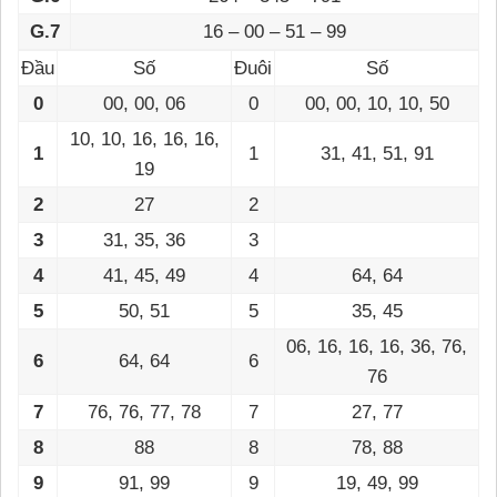
G.7
16 – 00 – 51 – 99
Đầu
Số
Đuôi
Số
0
00, 00, 06
0
00, 00, 10, 10, 50
10, 10, 16, 16, 16,
1
1
31, 41, 51, 91
19
2
27
2
3
31, 35, 36
3
4
41, 45, 49
4
64, 64
5
50, 51
5
35, 45
06, 16, 16, 16, 36, 76,
6
64, 64
6
76
7
76, 76, 77, 78
7
27, 77
8
88
8
78, 88
9
91, 99
9
19, 49, 99