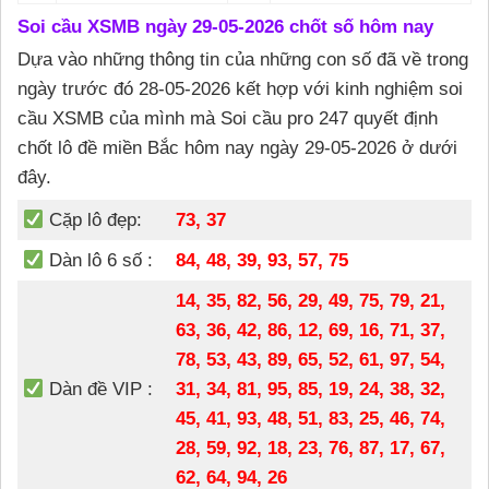
Soi cầu XSMB ngày 29-05-2026 chốt số hôm nay
Dựa vào những thông tin của những con số đã về trong
ngày trước đó 28-05-2026 kết hợp với kinh nghiệm soi
cầu XSMB của mình mà Soi cầu pro 247 quyết định
chốt lô đề miền Bắc hôm nay ngày 29-05-2026 ở dưới
đây.
Cặp lô đẹp:
73, 37
Dàn lô 6 số :
84, 48, 39, 93, 57, 75
14, 35, 82, 56, 29, 49, 75, 79, 21,
63, 36, 42, 86, 12, 69, 16, 71, 37,
78, 53, 43, 89, 65, 52, 61, 97, 54,
Dàn đề VIP :
31, 34, 81, 95, 85, 19, 24, 38, 32,
45, 41, 93, 48, 51, 83, 25, 46, 74,
28, 59, 92, 18, 23, 76, 87, 17, 67,
62, 64, 94, 26