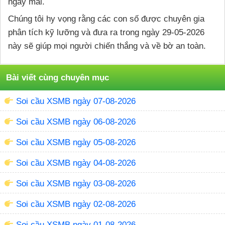
ngày mai.
Chúng tôi hy vọng rằng các con số được chuyên gia
phân tích kỹ lưỡng và đưa ra trong ngày 29-05-2026
này sẽ giúp mọi người chiến thắng và về bờ an toàn.
Bài viết cùng chuyên mục
Soi cầu XSMB ngày 07-08-2026
Soi cầu XSMB ngày 06-08-2026
Soi cầu XSMB ngày 05-08-2026
Soi cầu XSMB ngày 04-08-2026
Soi cầu XSMB ngày 03-08-2026
Soi cầu XSMB ngày 02-08-2026
Soi cầu XSMB ngày 01-08-2026