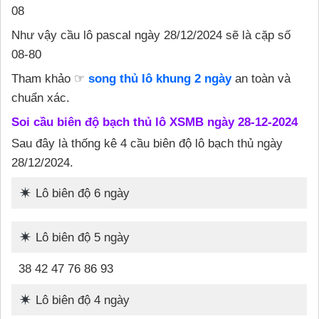
08
Như vậy cầu lô pascal ngày 28/12/2024 sẽ là cặp số
08-80
Tham khảo ☞
song thủ lô khung 2 ngày
an toàn và
chuẩn xác.
Soi cầu biên độ bạch thủ lô XSMB ngày 28-12-2024
Sau đây là thống kê 4 cầu biên độ lô bạch thủ ngày
28/12/2024.
Lô biên độ 6 ngày
Lô biên độ 5 ngày
38 42 47 76 86 93
Lô biên độ 4 ngày