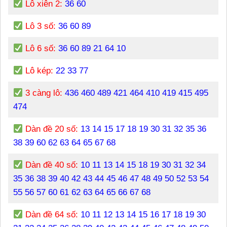
Lô xiên 2:
36 60
Lô 3 số:
36 60 89
Lô 6 số:
36 60 89 21 64 10
Lô kép:
22 33 77
3 càng lô:
436 460 489 421 464 410 419 415 495
474
Dàn đề 20 số:
13 14 15 17 18 19 30 31 32 35 36
38 39 60 62 63 64 65 67 68
Dàn đề 40 số:
10 11 13 14 15 18 19 30 31 32 34
35 36 38 39 40 42 43 44 45 46 47 48 49 50 52 53 54
55 56 57 60 61 62 63 64 65 66 67 68
Dàn đề 64 số:
10 11 12 13 14 15 16 17 18 19 30