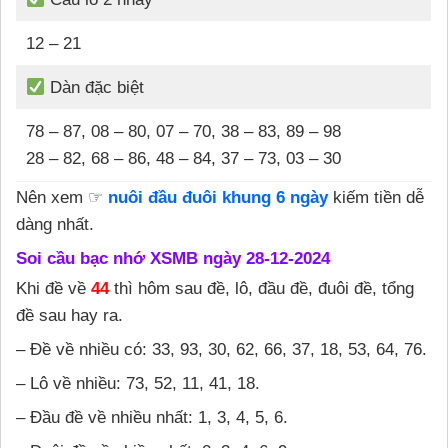
12 – 21
Dàn đặc biệt
78 – 87, 08 – 80, 07 – 70, 38 – 83, 89 – 98
28 – 82, 68 – 86, 48 – 84, 37 – 73, 03 – 30
Nên xem ☞
nuôi đầu đuôi khung 6 ngày
kiếm tiền dễ
dàng nhất.
Soi cầu bạc nhớ XSMB ngày 28-12-2024
Khi đề về
44
thì hôm sau đề, lô, đầu đề, đuôi đề, tổng
đề sau hay ra.
– Đề về nhiều có: 33, 93, 30, 62, 66, 37, 18, 53, 64, 76.
– Lô về nhiều: 73, 52, 11, 41, 18.
– Đầu đề về nhiều nhất: 1, 3, 4, 5, 6.