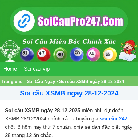
Home
Soi cầu vip
Trang chủ
›
Soi Cầu Ngày
›
Soi cầu XSMB ngày 28-12-2024
Soi cầu XSMB ngày 28-12-2024
Soi cầu XSMB ngày 28-12-2025
miễn phí, dự đoán
XSMB 28/12/2024 chính xác, chuyên gia
soi cầu 247
chốt lô hôm nay thứ 7 chuẩn, chia sẻ dàn đặc biệt ngày
28 tháng 12 ăn chắc.