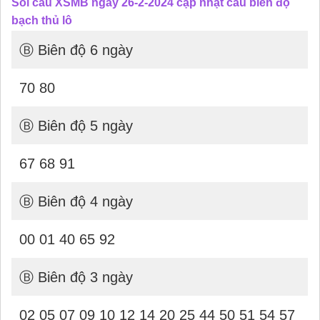
Soi cầu XSMB ngày 26-2-2024 cập nhật cầu biên độ
bạch thủ lô
Ⓑ Biên độ 6 ngày
70 80
Ⓑ Biên độ 5 ngày
67 68 91
Ⓑ Biên độ 4 ngày
00 01 40 65 92
Ⓑ Biên độ 3 ngày
02 05 07 09 10 12 14 20 25 44 50 51 54 57