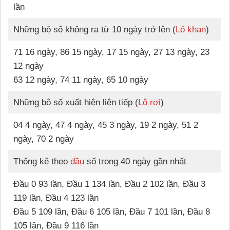
lần
Những bộ số không ra từ 10 ngày trở lên (
Lô khan
)
71 16 ngày, 86 15 ngày, 17 15 ngày, 27 13 ngày, 23
12 ngày
63 12 ngày, 74 11 ngày, 65 10 ngày
Những bộ số xuất hiện liên tiếp (
Lô rơi
)
04 4 ngày, 47 4 ngày, 45 3 ngày, 19 2 ngày, 51 2
ngày, 70 2 ngày
Thống kê theo
đầu
số trong 40 ngày gần nhất
Đầu 0 93 lần, Đầu 1 134 lần, Đầu 2 102 lần, Đầu 3
119 lần, Đầu 4 123 lần
Đầu 5 109 lần, Đầu 6 105 lần, Đầu 7 101 lần, Đầu 8
105 lần, Đầu 9 116 lần