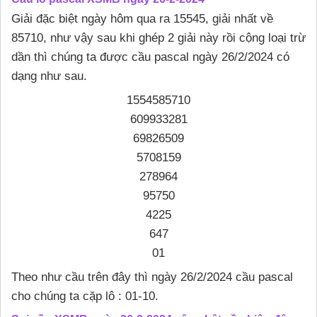
Giải đặc biệt ngày hôm qua ra 15545, giải nhất về
85710, như vậy sau khi ghép 2 giải này rồi cộng loại trừ
dần thì chúng ta được cầu pascal ngày 26/2/2024 có
dạng như sau.
1554585710
609933281
69826509
5708159
278964
95750
4225
647
01
Theo như cầu trên đây thì ngày 26/2/2024 cầu pascal
cho chúng ta cặp lô : 01-10.