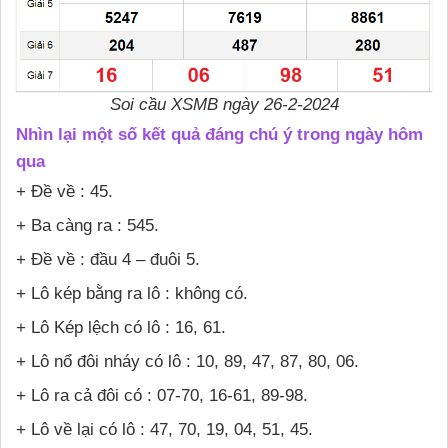
Soi cầu XSMB ngày 26-2-2024
Nhìn lại một số kết quả đáng chú ý trong ngày hôm
qua
+ Đề về : 45.
+ Ba càng ra : 545.
+ Đề về : đầu 4 – đuôi 5.
+ Lô kép bằng ra lô : không có.
+ Lô Kép lệch có lô : 16, 61.
+ Lô nổ đôi nháy có lô : 10, 89, 47, 87, 80, 06.
+ Lô ra cả đôi có : 07-70, 16-61, 89-98.
+ Lô về lại có lô : 47, 70, 19, 04, 51, 45.