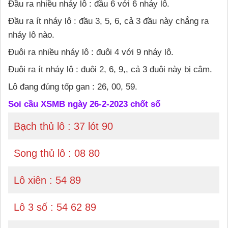
Đầu ra nhiều nháy lô : đầu 6 với 6 nháy lô.
Đầu ra ít nháy lô : đầu 3, 5, 6, cả 3 đầu này chẳng ra
nháy lô nào.
Đuôi ra nhiều nháy lô : đuôi 4 với 9 nháy lô.
Đuôi ra ít nháy lô : đuôi 2, 6, 9,, cả 3 đuôi này bị câm.
Lô đang đúng tốp gan : 26, 00, 59.
Soi cầu XSMB ngày 26-2-2023 chốt số
Bạch thủ lô : 37 lót 90
Song thủ lô : 08 80
Lô xiên : 54 89
Lô 3 số : 54 62 89