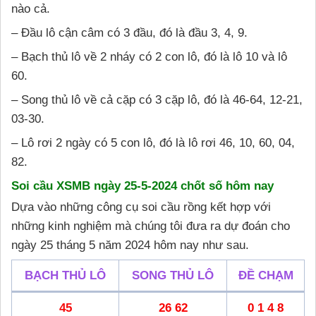
nào cả.
– Đầu lô cận câm có 3 đầu, đó là đầu 3, 4, 9.
– Bạch thủ lô về 2 nháy có 2 con lô, đó là lô 10 và lô
60.
– Song thủ lô về cả cặp có 3 cặp lô, đó là 46-64, 12-21,
03-30.
– Lô rơi 2 ngày có 5 con lô, đó là lô rơi 46, 10, 60, 04,
82.
Soi cầu XSMB ngày 25-5-2024 chốt số hôm nay
Dựa vào những công cụ soi cầu rồng kết hợp với
những kinh nghiệm mà chúng tôi đưa ra dự đoán cho
ngày 25 tháng 5 năm 2024 hôm nay như sau.
BẠCH THỦ LÔ
SONG THỦ LÔ
ĐỀ CHẠM
45
26 62
0 1 4 8