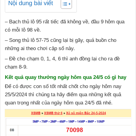
Nội dung bài viết
– Bạch thủ lô 95 rất tiếc đã không về, đầu 9 hôm qua
có mỗi lô 98 về.
– Song thủ lô 57-75 cũng lại bị gãy, quá buồn cho
những ai theo chơi cặp số này.
– Đề cho chạm 0, 1, 4, 6 thì anh đồng lại cho ra đề
chạm 8-9.
Kết quả quay thưởng ngày hôm qua 24/5 có gì hay
Để có được con số tốt nhất chốt cho ngày hôm nay
25/5/2024 thì chúng ta hãy điểm qua những kết quả
quan trọng nhất của ngày hôm qua 24/5 đã nhé.