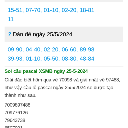
15-51, 07-70, 01-10, 02-20, 18-81
11
?
Dàn đề ngày 25/5/2024
09-90, 04-40, 02-20, 06-60, 89-98
39-93, 01-10, 05-50, 08-80, 48-84
Soi cầu pascal XSMB ngày 25-5-2024
Giải đặc biệt hôm qua về 70098 và giải nhất về 97488,
như vậy cầu lô pascal ngày 25/5/2024 sẽ được tạo
thành như sau.
7009897488
709776126
79643738