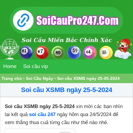
Home
Soi cầu vip
Trang chủ
›
Soi Cầu Ngày
›
Soi cầu XSMB ngày 25-05-2024
Soi cầu XSMB ngày 25-5-2024
Soi cầu XSMB ngày 25-5-2024
xin mời các bạn nhìn
lại kết quả
soi cầu 247
ngày hôm qua 24/5/2024 để
xem thắng thua cuả từng cầu như thế nào nhé.