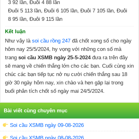
3 92 lần, Đuôi 4 88 lần
Đuôi 5 113 lần, Đuôi 6 105 lần, Đuôi 7 105 lần, Đuôi
8 95 lần, Đuôi 9 115 lần
Kết luận
Như vậy là
soi cầu rồng 247
đã chốt xong số cho ngày
hôm nay 25/5/2024, hy vọng với những con số mà
trang
soi cầu XSMB ngày 25-5-2024
đưa ra trên đây
sẽ mang về chiến thắng lớn cho các bạn. Cuối cùng xin
chúc các bạn tiếp tục nở nụ cười chiến thắng sau 18
giờ 30 ngày hôm nay, xin chào và hẹn gặp lại trong
buổi phân tích chốt số ngày mai 24/5/2024.
Bài viết cùng chuyên mục
Soi cầu XSMB ngày 09-08-2026
Soi cầu XSMB ngày 08-08-2026