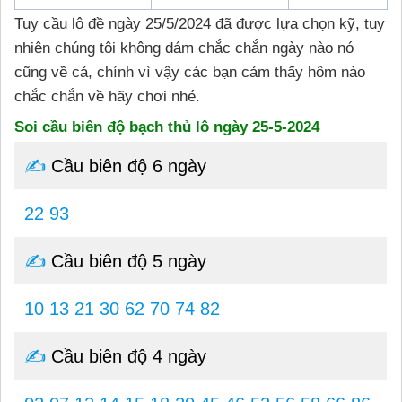
Tuy cầu lô đề ngày 25/5/2024 đã được lựa chọn kỹ, tuy
nhiên chúng tôi không dám chắc chắn ngày nào nó
cũng về cả, chính vì vậy các bạn cảm thấy hôm nào
chắc chắn về hãy chơi nhé.
Soi cầu biên độ bạch thủ lô ngày 25-5-2024
✍
Cầu biên độ 6 ngày
22 93
✍
Cầu biên độ 5 ngày
10 13 21 30 62 70 74 82
✍
Cầu biên độ 4 ngày