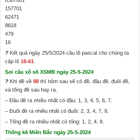
6507001
157701
62471
8618
479
16
?
Kết quả ngày 25/5/2024 cầu lô pascal cho chúng ta
cặp lô
16-61
.
Soi cầu xổ số XSMB ngày 25-5-2024
?
Khi đề về
98
thì hôm sau sẽ có đề, đầu đề, đuôi đề,
và tổng đề sau hay ra.
– Đầu đề ra nhiều nhất có đầu: 1, 3, 4, 5, 6, 7.
– Đuôi đề ra nhiều nhất có đuôi: 2, 3, 4, 7, 8.
– Tổng đề ra nhiều nhất có tổng: 1, 2, 4, 8.
Thống kê Miền Bắc ngày 25-5-2024