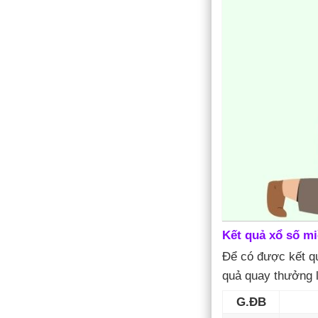
Kết quả xổ số mi
Để có được kết 
quả quay thưởng l
G.ĐB