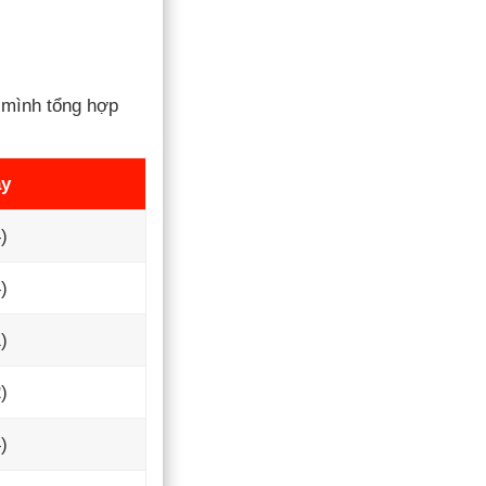
 mình tổng hợp
ay
4
)
4
)
1
)
2
)
4
)