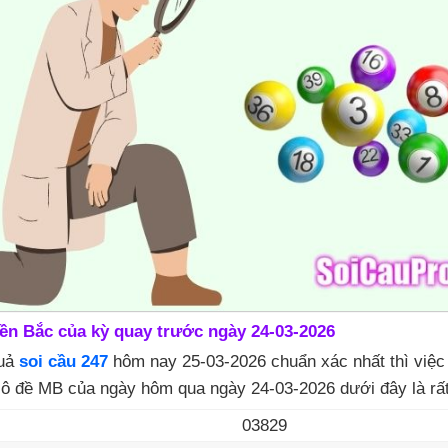
ền Bắc của kỳ quay trước ngày 24-03-2026
quả
soi cầu 247
hôm nay 25-03-2026 chuẩn xác nhất thì việc 
ô đề MB của ngày hôm qua ngày 24-03-2026 dưới đây là rất
03829