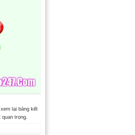
xem lại bảng kết
 quan trọng.