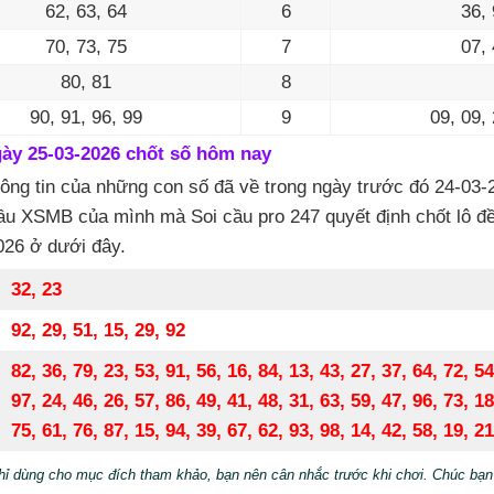
62, 63, 64
6
36,
70, 73, 75
7
07,
80, 81
8
90, 91, 96, 99
9
09, 09,
ày 25-03-2026 chốt số hôm nay
ng tin của những con số đã về trong ngày trước đó 24-03-
cầu XSMB của mình mà Soi cầu pro 247 quyết định chốt lô 
026 ở dưới đây.
32, 23
92, 29, 51, 15, 29, 92
82, 36, 79, 23, 53, 91, 56, 16, 84, 13, 43, 27, 37, 64, 72, 54
97, 24, 46, 26, 57, 86, 49, 41, 48, 31, 63, 59, 47, 96, 73, 18
75, 61, 76, 87, 15, 94, 39, 67, 62, 93, 98, 14, 42, 58, 19, 21
ỉ dùng cho mục đích tham khảo, bạn nên cân nhắc trước khi chơi. Chúc bạ