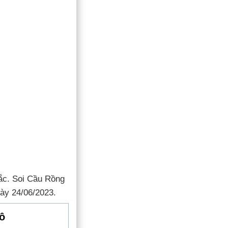
ắc. Soi Cầu Rồng
ày 24/06/2023.
ô