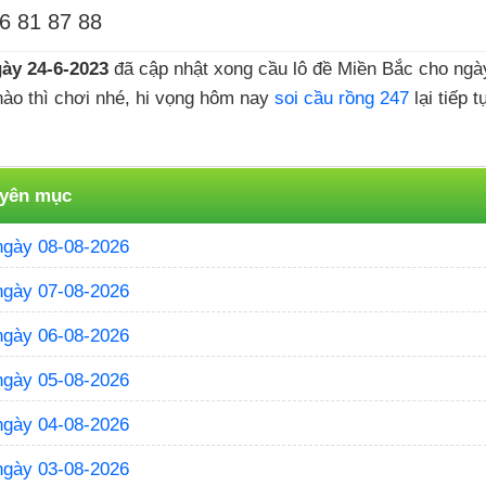
6 81 87 88
ày 24-6-2023
đã cập nhật xong cầu lô đề Miền Bắc cho ngà
nào thì chơi nhé, hi vọng hôm nay
soi cầu rồng 247
lại tiếp 
uyên mục
ngày 08-08-2026
ngày 07-08-2026
ngày 06-08-2026
ngày 05-08-2026
ngày 04-08-2026
ngày 03-08-2026