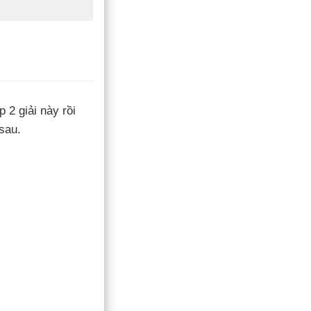
 2 giải này rồi
sau.