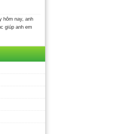
y hôm nay, anh
tục giúp anh em