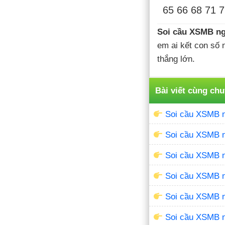
65 66 68 71 7
Soi cầu XSMB ng
em ai kết con số 
thắng lớn.
Bài viết cùng ch
Soi cầu XSMB 
Soi cầu XSMB 
Soi cầu XSMB 
Soi cầu XSMB 
Soi cầu XSMB 
Soi cầu XSMB 