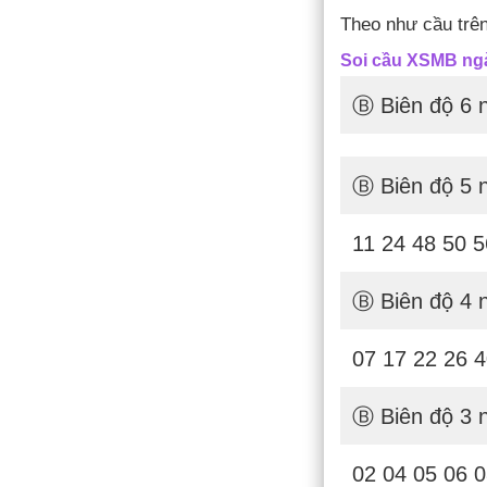
Theo như cầu trên
Soi cầu XSMB ngà
Ⓑ Biên độ 6 
Ⓑ Biên độ 5 
11 24 48 50 5
Ⓑ Biên độ 4 
07 17 22 26 4
Ⓑ Biên độ 3 
02 04 05 06 0