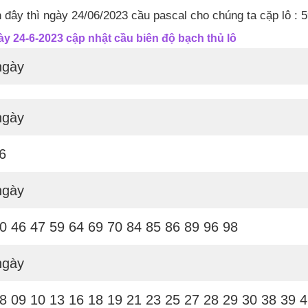
 đây thì ngày 24/06/2023 cầu pascal cho chúng ta cặp lô : 5
y 24-6-2023 cập nhật cầu biên độ bạch thủ lô
ngày
ngày
6
ngày
0 46 47 59 64 69 70 84 85 86 89 96 98
ngày
8 09 10 13 16 18 19 21 23 25 27 28 29 30 38 39 