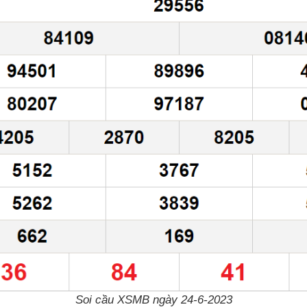
Soi cầu XSMB ngày 24-6-2023