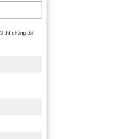
 thì chúng tôi