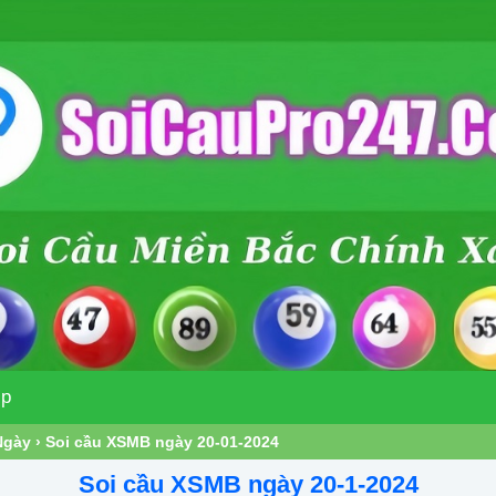
ip
Ngày
›
Soi cầu XSMB ngày 20-01-2024
Soi cầu XSMB ngày 20-1-2024