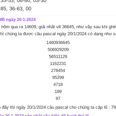
 35-53, 06-60, 03-30
-85, 36-63, 00
MB ngày 20-1-2024
y hôm qua ra 14609, giải nhất về 36645, như vậy sau khi ghép
 thì chúng ta được cầu pascal ngày 20/1/2024 có dạng như s
1460936645
506929209
56511129
1162231
278454
95299
4718
189
97
 đây thì ngày 20/1/2024 cầu pascal cho chúng ta cặp lô : 79
y 20-1-2024 cập nhật cầu biên độ bạch thủ lô