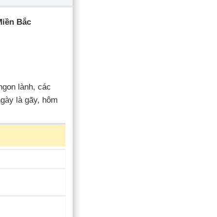
Miền Bắc
gon lành, các
gày là gãy, hôm