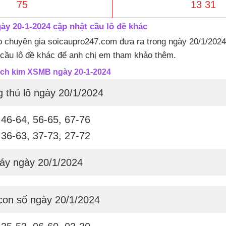
75
13 31
y 20-1-2024 cập nhật cầu lô đề khác
o chuyên gia soicaupro247.com đưa ra trong ngày 20/1/2024 
cầu lô đề khác để anh chị em tham khảo thêm.
ạch kim XSMB ngày 20-1-2024
 thủ lô ngày 20/1/2024
 46-64, 56-65, 67-76
 36-63, 37-73, 27-72
háy ngày 20/1/2024
con số ngày 20/1/2024