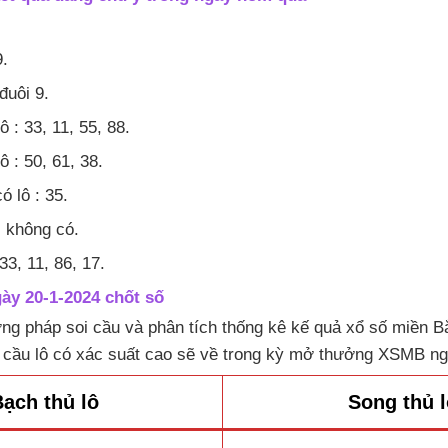
9.
đuôi 9.
ô : 33, 11, 55, 88.
ô : 50, 61, 38.
ó lô : 35.
: không có.
 33, 11, 86, 17.
ày 20-1-2024 chốt số
ng pháp soi cầu và phân tích thống kê kế quả xổ số miền B
 cầu lô có xác suất cao sẽ về trong kỳ mở thưởng XSMB ng
ạch thủ lô
Song thủ l