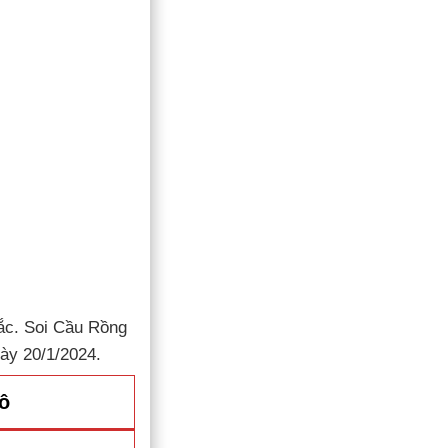
ắc. Soi Cầu Rồng
ày 20/1/2024.
ô