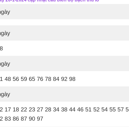
ngày
ngày
88
ngày
1 48 56 59 65 76 78 84 92 98
ngày
2 17 18 22 23 27 28 34 38 44 46 51 52 54 55 57 
2 83 86 87 90 97