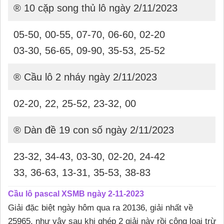
® 10 cặp song thủ lô ngày 2/11/2023
05-50, 00-55, 07-70, 06-60, 02-20
03-30, 56-65, 09-90, 35-53, 25-52
® Cầu lô 2 nháy ngày 2/11/2023
02-20, 22, 25-52, 23-32, 00
® Dàn đề 19 con số ngày 2/11/2023
23-32, 34-43, 03-30, 02-20, 24-42
33, 36-63, 13-31, 35-53, 38-83
Cầu lô pascal XSMB ngày 2-11-2023
Giải đặc biệt ngày hôm qua ra 20136, giải nhất về
25965, như vậy sau khi ghép 2 giải này rồi cộng loại trừ