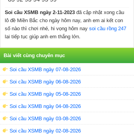
Soi cầu XSMB ngày 2-11-2023
đã cập nhật xong cầu
lô đề Miền Bắc cho ngày hôm nay, anh em ai kết con
số nào thì chơi nhé, hi vọng hôm nay
soi cầu rồng 247
lại tiếp tục giúp anh em thắng lớn.
Bài viết cùng chuyên mục
Soi cầu XSMB ngày 07-08-2026
Soi cầu XSMB ngày 06-08-2026
Soi cầu XSMB ngày 05-08-2026
Soi cầu XSMB ngày 04-08-2026
Soi cầu XSMB ngày 03-08-2026
Soi cầu XSMB ngày 02-08-2026