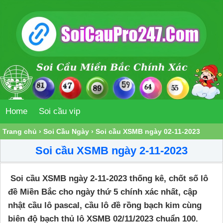
Home
Soi cầu vip
Trang chủ
›
Soi Cầu Ngày
›
Soi cầu XSMB ngày 02-11-2023
Soi cầu XSMB ngày 2-11-2023
Soi cầu XSMB ngày 2-11-2023 thống kê, chốt số lô
đề Miền Bắc cho ngày thứ 5 chính xác nhất, cập
nhật cầu lô pascal, cầu lô đề rồng bạch kim cùng
biên độ bạch thủ lô XSMB 02/11/2023 chuẩn 100.