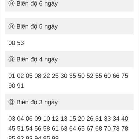
Ⓑ Biên độ 6 ngày
Ⓑ Biên độ 5 ngày
00 53
Ⓑ Biên độ 4 ngày
01 02 05 08 22 25 30 35 50 52 55 60 66 75
90 91
Ⓑ Biên độ 3 ngày
03 04 06 09 10 12 13 15 20 26 31 33 34 40
45 51 54 56 58 61 63 64 65 67 68 70 73 78
85 92 93 94 95 99