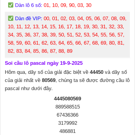
Dàn lô 6 số:
01, 10, 09, 90, 03, 30
Dàn đề VIP:
00, 01, 02, 03, 04, 05, 06, 07, 08, 09,
10, 11, 12, 13, 14, 15, 16, 17, 18, 19, 30, 31, 32, 33,
34, 35, 36, 37, 38, 39, 50, 51, 52, 53, 54, 55, 56, 57,
58, 59, 60, 61, 62, 63, 64, 65, 66, 67, 68, 69, 80, 81,
82, 83, 84, 85, 86, 87, 88, 89
Soi cầu lô pascal ngày 19-9-2025
Hôm qua, dãy số của giải đặc biệt về
44450
và dãy số
của giải nhất về
80569
, chúng ta sẽ được đường cầu lô
pascal như dưới đây.
4445080569
889588515
67436366
3179992
486881