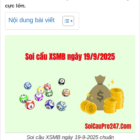
cực lớn.
Nội dung bài viết
Soi cầu XSMB ngày 19-9-2025 chuẩn