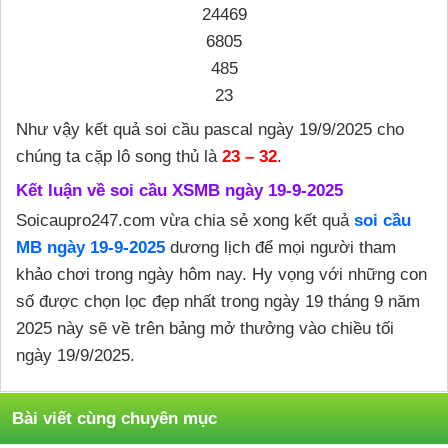
24469
6805
485
23
Như vậy kết quả soi cầu pascal ngày 19/9/2025 cho
chúng ta cặp lô song thủ là
23 – 32
.
Kết luận về soi cầu XSMB ngày 19-9-2025
Soicaupro247.com vừa chia sẻ xong kết quả
soi cầu
MB ngày 19-9-2025
dương lịch để mọi người tham
khảo chơi trong ngày hôm nay. Hy vọng với những con
số được chọn lọc đẹp nhất trong ngày 19 tháng 9 năm
2025 này sẽ về trên bảng mở thưởng vào chiều tối
ngày 19/9/2025.
Bài viết cùng chuyên mục