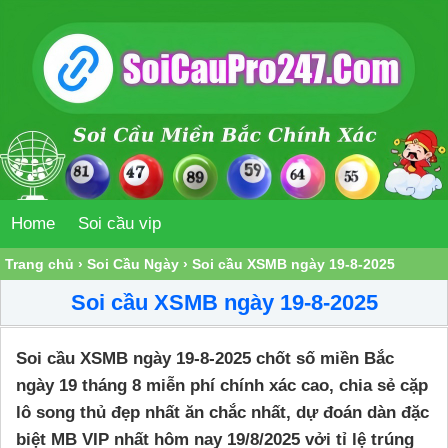
Home
Soi cầu vip
Trang chủ
›
Soi Cầu Ngày
›
Soi cầu XSMB ngày 19-8-2025
Soi cầu XSMB ngày 19-8-2025
Soi cầu XSMB ngày 19-8-2025 chốt số miền Bắc
ngày 19 tháng 8 miễn phí chính xác cao, chia sẻ cặp
lô song thủ đẹp nhất ăn chắc nhất, dự đoán dàn đặc
biệt MB VIP nhất hôm nay 19/8/2025 vởi tỉ lệ trúng