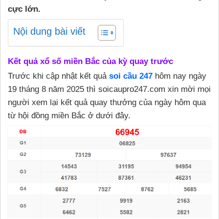
cực lớn.
Nội dung bài viết
Kết quả xổ số miền Bắc của kỳ quay trước
Trước khi cập nhật kết quả
soi cầu 247
hôm nay ngày
19 tháng 8 năm 2025 thì soicaupro247.com xin mời mọi
người xem lại kết quả quay thưởng của ngày hôm qua
từ hội đồng miền Bắc ở dưới đây.