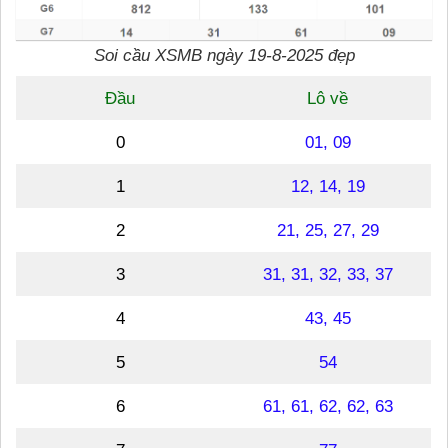
Soi cầu XSMB ngày 19-8-2025 đẹp
Đầu
Lô về
0
01, 09
1
12, 14, 19
2
21, 25, 27, 29
3
31, 31, 32, 33, 37
4
43, 45
5
54
6
61, 61, 62, 62, 63