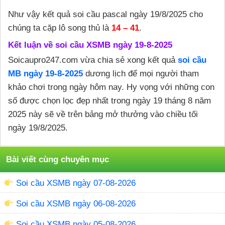
Như vậy kết quả soi cầu pascal ngày 19/8/2025 cho
chúng ta cặp lô song thủ là
14 – 41
.
Kết luận về soi cầu XSMB ngày 19-8-2025
Soicaupro247.com vừa chia sẻ xong kết quả
soi cầu
MB ngày 19-8-2025
dương lịch để mọi người tham
khảo chơi trong ngày hôm nay. Hy vọng với những con
số được chọn lọc đẹp nhất trong ngày 19 tháng 8 năm
2025 này sẽ về trên bảng mở thưởng vào chiều tối
ngày 19/8/2025.
Bài viết cùng chuyên mục
Soi cầu XSMB ngày 07-08-2026
Soi cầu XSMB ngày 06-08-2026
Soi cầu XSMB ngày 05-08-2026