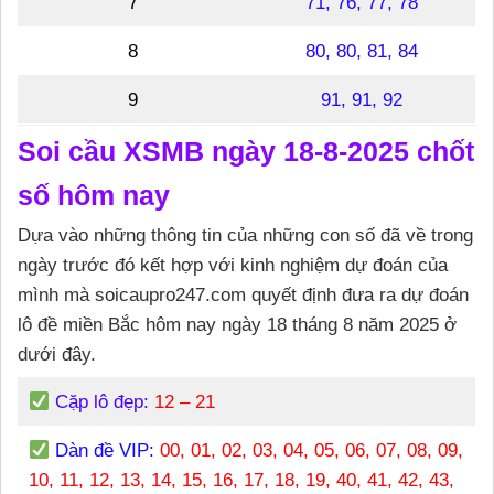
7
71, 76, 77, 78
8
80, 80, 81, 84
9
91, 91, 92
Soi cầu XSMB ngày 18-8-2025 chốt
số hôm nay
Dựa vào những thông tin của những con số đã về trong
ngày trước đó kết hợp với kinh nghiệm dự đoán của
mình mà soicaupro247.com quyết định đưa ra dự đoán
lô đề miền Bắc hôm nay ngày 18 tháng 8 năm 2025 ở
dưới đây.
Cặp lô đẹp:
12 – 21
Dàn đề VIP:
00, 01, 02, 03, 04, 05, 06, 07, 08, 09,
10, 11, 12, 13, 14, 15, 16, 17, 18, 19, 40, 41, 42, 43,