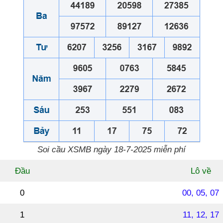
Soi cầu XSMB ngày 18-7-2025 miễn phí
Đầu
Lô về
0
00, 05, 07
1
11, 12, 17