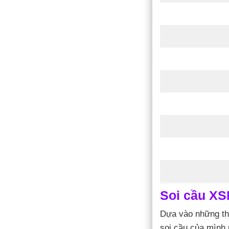
Soi cầu XS
Dựa vào những thô
soi cầu của mình