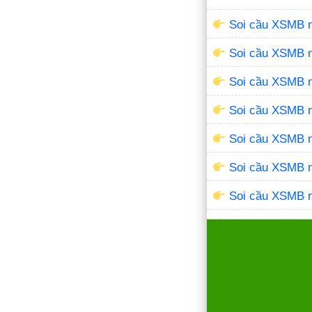
Soi cầu XSMB 
Soi cầu XSMB 
Soi cầu XSMB 
Soi cầu XSMB 
Soi cầu XSMB 
Soi cầu XSMB 
Soi cầu XSMB 