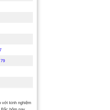
7
 79
p với kinh nghiệm
n Bắc hôm nay