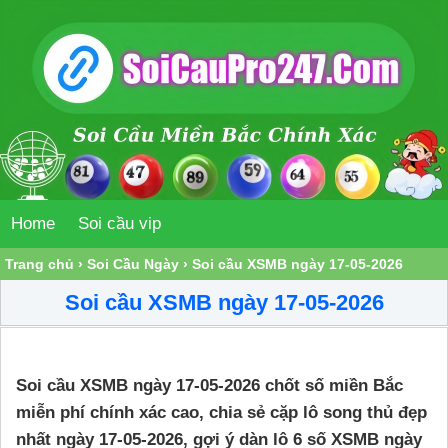
Home
Soi cầu vip
Trang chủ
›
Soi Cầu Ngày
›
Soi cầu XSMB ngày 17-05-2026
Soi cầu XSMB ngày 17-05-2026
Soi cầu XSMB ngày 17-05-2026 chốt số miền Bắc
miễn phí chính xác cao, chia sẻ cặp lô song thủ đẹp
nhất ngày 17-05-2026, gợi ý dàn lô 6 số XSMB ngày