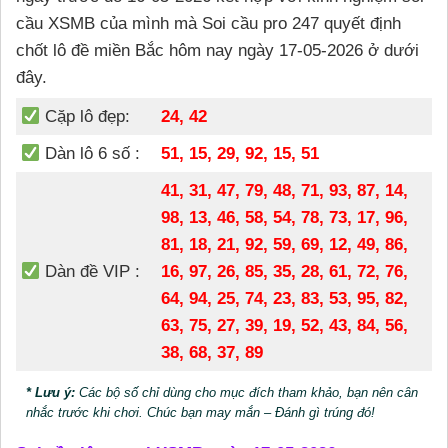
cầu XSMB của mình mà Soi cầu pro 247 quyết định
chốt lô đề miền Bắc hôm nay ngày 17-05-2026 ở dưới
đây.
Cặp lô đẹp:
24, 42
Dàn lô 6 số :
51, 15, 29, 92, 15, 51
41, 31, 47, 79, 48, 71, 93, 87, 14,
98, 13, 46, 58, 54, 78, 73, 17, 96,
81, 18, 21, 92, 59, 69, 12, 49, 86,
Dàn đề VIP :
16, 97, 26, 85, 35, 28, 61, 72, 76,
64, 94, 25, 74, 23, 83, 53, 95, 82,
63, 75, 27, 39, 19, 52, 43, 84, 56,
38, 68, 37, 89
* Lưu ý:
Các bộ số chỉ dùng cho mục đích tham khảo, bạn nên cân
nhắc trước khi chơi. Chúc bạn may mắn – Đánh gì trúng đó!