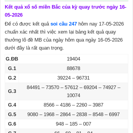
Kết quả xổ số miền Bắc của kỳ quay trước ngày 16-
05-2026
Để có được kết quả
soi cầu 247
hôm nay 17-05-2026
chuẩn xác nhất thì việc xem lại bảng kết quả quay
thưởng lô đề MB của ngày hôm qua ngày 16-05-2026
dưới đây là rất quan trọng.
G.ĐB
19404
G.1
88678
G.2
39224 – 96731
84491 – 73570 – 57612 – 69204 – 74927 –
G.3
10074
G.4
8566 – 4186 – 2260 – 3987
G.5
9080 – 1968 – 2864 – 2838 – 8548 – 6997
G.6
948 – 185 – 007