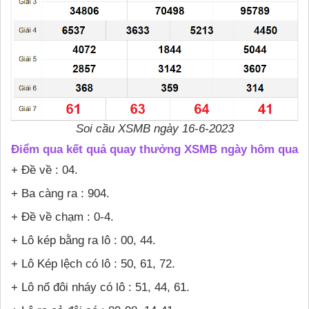
Soi cầu XSMB ngày 16-6-2023
Điểm qua kết quả quay thưởng XSMB ngày hôm qua
+ Đề về : 04.
+ Ba càng ra : 904.
+ Đề về chạm : 0-4.
+ Lô kép bằng ra lô : 00, 44.
+ Lô Kép lệch có lô : 50, 61, 72.
+ Lô nổ đôi nháy có lô : 51, 44, 61.