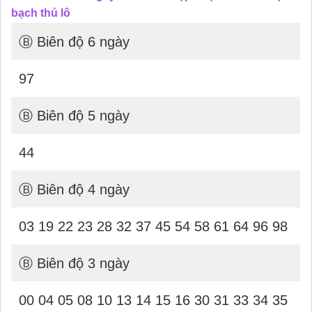
bạch thủ lô
Ⓑ Biên độ 6 ngày
97
Ⓑ Biên độ 5 ngày
44
Ⓑ Biên độ 4 ngày
03 19 22 23 28 32 37 45 54 58 61 64 96 98
Ⓑ Biên độ 3 ngày
00 04 05 08 10 13 14 15 16 30 31 33 34 35