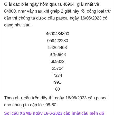
Giải đặc biệt ngày hôm qua ra 46904, giải nhất về
84800, như vậy sau khi ghép 2 giải này rồi cộng loại trừ
dần thì chúng ta được cầu pascal ngày 16/06/2023 có
dạng như sau.
4690484800
059422280
54364408
9790848
669822
25704
7274
991
80
Theo như cầu trên đây thì ngày 16/06/2023 cầu pascal
cho chúng ta cặp lô : 08-80.
Soi cầu XSMB ngày 16-6-2023 cập nhật cầu biên độ