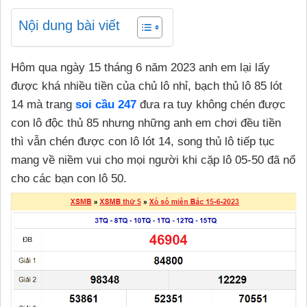
Nội dung bài viết
Hôm qua ngày 15 tháng 6 năm 2023 anh em lại lấy
được khá nhiều tiền của chủ lô nhỉ, bạch thủ lô 85 lót
14 mà trang
soi cầu 247
đưa ra tuy không chén được
con lô độc thủ 85 nhưng những anh em chơi đều tiền
thì vẫn chén được con lô lót 14, song thủ lô tiếp tục
mang về niềm vui cho mọi người khi cặp lô 05-50 đã nổ
cho các bạn con lô 50.