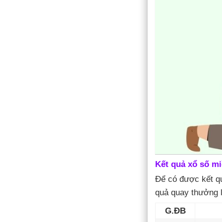
Kết quả xổ số mi
Để có được kết 
quả quay thưởng l
G.ĐB