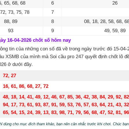
5, 65, 68, 68
6
26
 72, 73, 75, 78
7
88, 89
8
08, 18, 28, 58, 68, 6
93
9
49, 59, 89
ày 16-04-2026 chốt số hôm nay
ng tin của những con số đã về trong ngày trước đó 15-04-
cầu XSMB của mình mà Soi cầu pro 247 quyết định chốt lô 
026 ở dưới đây.
72, 27
16, 61, 86, 68, 27, 72
48, 18, 14, 41, 49, 12, 46, 67, 85, 36, 42, 38, 84, 29, 92, 82
94, 17, 73, 61, 93, 87, 91, 59, 53, 76, 57, 63, 64, 21, 43, 32
65, 54, 15, 24, 39, 13, 83, 98, 71, 79, 56, 68, 47, 52, 81, 96
ỉ dùng cho mục đích tham khảo, bạn nên cân nhắc trước khi chơi. Chúc bạ