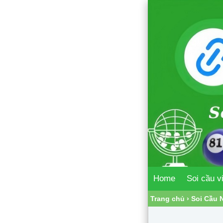
Home
Soi cầu v
Trang chủ
›
Soi Cầu 