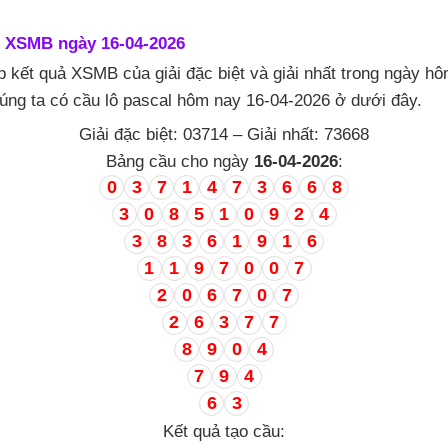
l XSMB ngày 16-04-2026
p kết quả XSMB của giải đặc biệt và giải nhất trong ngày h
chúng ta có cầu lô pascal hôm nay 16-04-2026 ở dưới đây.
Giải đặc biệt: 03714 – Giải nhất: 73668
Bảng cầu cho ngày
16-04-2026
:
0
3
7
1
4
7
3
6
6
8
3
0
8
5
1
0
9
2
4
3
8
3
6
1
9
1
6
1
1
9
7
0
0
7
2
0
6
7
0
7
2
6
3
7
7
8
9
0
4
7
9
4
6
3
Kết quả tạo cầu: