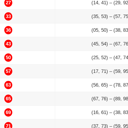
27
(
14, 41
)
–
(
29, 9
33
(
35, 53
)
–
(
57, 7
36
(
05, 50
)
–
(
38, 8
43
(
45, 54
)
–
(
67, 7
50
(
25, 52
)
–
(
47, 7
57
(
17, 71
)
–
(
59, 9
63
(
56, 65
)
–
(
78, 8
65
(
67, 76
)
–
(
89, 9
69
(
16, 61
)
–
(
38, 8
71
(
37, 73
)
–
(
59, 9