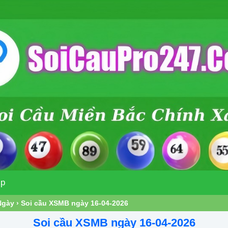
ip
Ngày
›
Soi cầu XSMB ngày 16-04-2026
Soi cầu XSMB ngày 16-04-2026