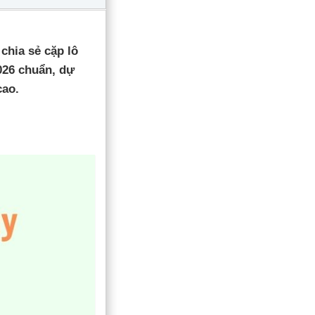
chia sẻ cặp lô
026 chuẩn, dự
cao.