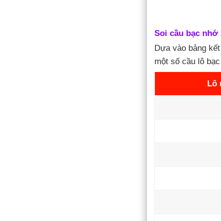
Soi cầu bạc nhớ
Dựa vào bảng kết
một số cầu lô bạ
Lô 