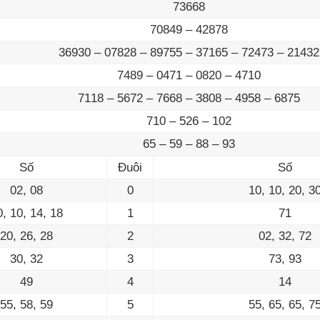
73668
70849 – 42878
36930 – 07828 – 89755 – 37165 – 72473 – 21432
7489 – 0471 – 0820 – 4710
7118 – 5672 – 7668 – 3808 – 4958 – 6875
710 – 526 – 102
65 – 59 – 88 – 93
Số
Đuôi
Số
02, 08
0
10, 10, 20, 3
0, 10, 14, 18
1
71
20, 26, 28
2
02, 32, 72
30, 32
3
73, 93
49
4
14
55, 58, 59
5
55, 65, 65, 7