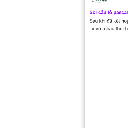
trúng đó!
Soi cầu lô pasca
Sau khi đã kết hợ
lại với nhau thì 