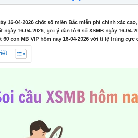
y 16-04-2026 chốt số miền Bắc miễn phí chính xác cao, 
t ngày 16-04-2026, gợi ý dàn lô 6 số XSMB ngày 16-04-2
t 60 con MB VIP hôm nay 16-04-2026 với tỉ lệ trúng cực 
iết