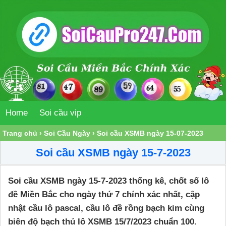
Home
Soi cầu vip
Trang chủ
›
Soi Cầu Ngày
›
Soi cầu XSMB ngày 15-07-2023
Soi cầu XSMB ngày 15-7-2023
Soi cầu XSMB ngày 15-7-2023 thống kê, chốt số lô
đề Miền Bắc cho ngày thứ 7 chính xác nhất, cập
nhật cầu lô pascal, cầu lô đề rồng bạch kim cùng
biên độ bạch thủ lô XSMB 15/7/2023 chuẩn 100.