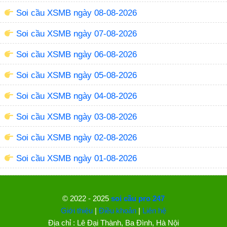
Soi cầu XSMB ngày 08-08-2026
Soi cầu XSMB ngày 07-08-2026
Soi cầu XSMB ngày 06-08-2026
Soi cầu XSMB ngày 05-08-2026
Soi cầu XSMB ngày 04-08-2026
Soi cầu XSMB ngày 03-08-2026
Soi cầu XSMB ngày 02-08-2026
Soi cầu XSMB ngày 01-08-2026
© 2022 - 2025
soi cầu pro 247
Giới thiệu
|
Điều khoản
|
Liên hệ
Địa chỉ : Lê Đại Thành, Ba Đình, Hà Nội