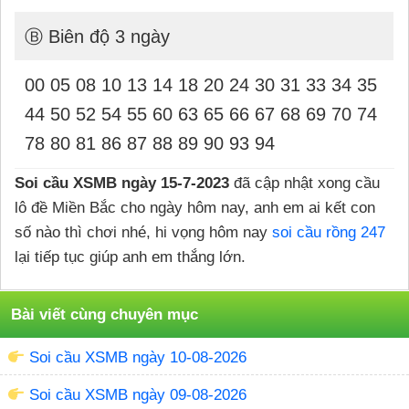
Ⓑ Biên độ 3 ngày
00 05 08 10 13 14 18 20 24 30 31 33 34 35
44 50 52 54 55 60 63 65 66 67 68 69 70 74
78 80 81 86 87 88 89 90 93 94
Soi cầu XSMB ngày 15-7-2023
đã cập nhật xong cầu
lô đề Miền Bắc cho ngày hôm nay, anh em ai kết con
số nào thì chơi nhé, hi vọng hôm nay
soi cầu rồng 247
lại tiếp tục giúp anh em thắng lớn.
Bài viết cùng chuyên mục
Soi cầu XSMB ngày 10-08-2026
Soi cầu XSMB ngày 09-08-2026