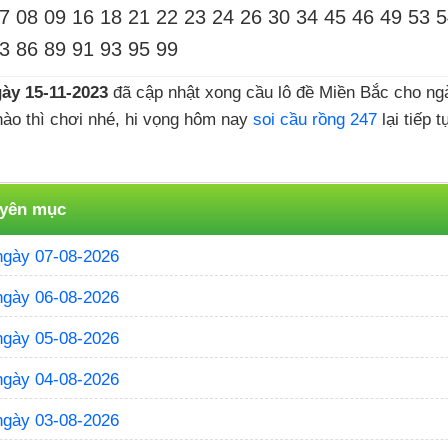
7 08 09 16 18 21 22 23 24 26 30 34 45 46 49 53 
3 86 89 91 93 95 99
ày 15-11-2023
đã cập nhật xong cầu lô đề Miền Bắc cho ng
nào thì chơi nhé, hi vọng hôm nay
soi cầu rồng 247
lại tiếp 
uyên mục
ngày 07-08-2026
ngày 06-08-2026
ngày 05-08-2026
ngày 04-08-2026
ngày 03-08-2026