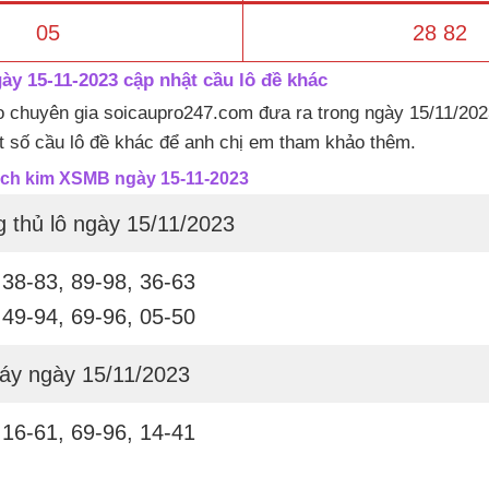
05
28 82
y 15-11-2023 cập nhật cầu lô đề khác
o chuyên gia soicaupro247.com đưa ra trong ngày 15/11/2023
 số cầu lô đề khác để anh chị em tham khảo thêm.
ạch kim XSMB ngày 15-11-2023
 thủ lô ngày 15/11/2023
 38-83, 89-98, 36-63
 49-94, 69-96, 05-50
háy ngày 15/11/2023
 16-61, 69-96, 14-41