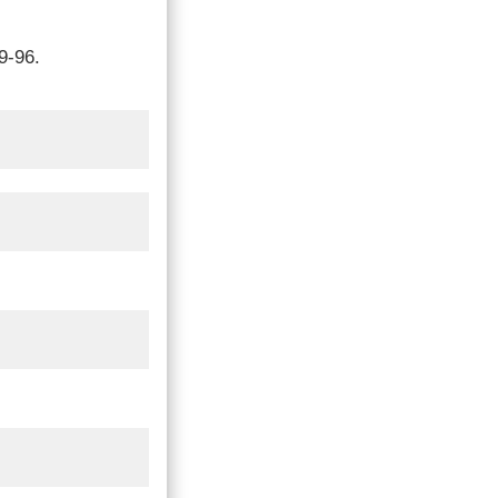
9-96.