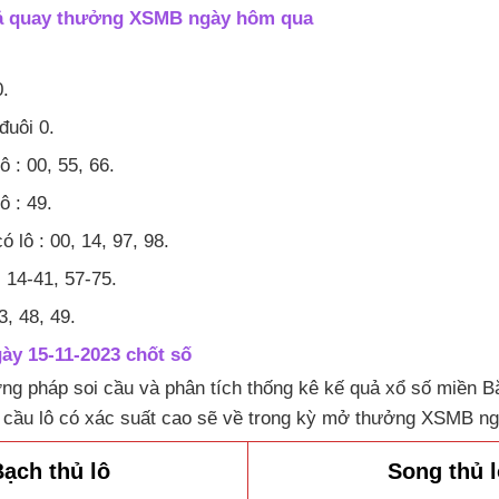
uả quay thưởng XSMB ngày hôm qua
0.
đuôi 0.
ô : 00, 55, 66.
ô : 49.
ó lô : 00, 14, 97, 98.
: 14-41, 57-75.
43, 48, 49.
ày 15-11-2023 chốt số
ng pháp soi cầu và phân tích thống kê kế quả xổ số miền B
 cầu lô có xác suất cao sẽ về trong kỳ mở thưởng XSMB ng
ạch thủ lô
Song thủ l