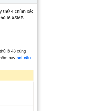
y thứ 4 chính xác
 thủ lô XSMB
thủ lô 48 cùng
g hôm nay
soi cầu