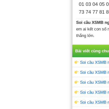
01 03 04 05 0
73 74 77 81 8
Soi cầu XSMB ng
em ai kết con số 
thắng lớn.
Bài viết cùng ch
Soi cầu XSMB 
Soi cầu XSMB 
Soi cầu XSMB 
Soi cầu XSMB 
Soi cầu XSMB 