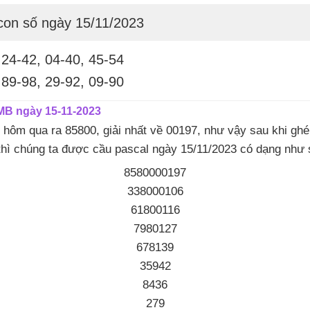
con số ngày 15/11/2023
 24-42, 04-40, 45-54
 89-98, 29-92, 09-90
MB ngày 15-11-2023
y hôm qua ra 85800, giải nhất về 00197, như vậy sau khi ghép
 thì chúng ta được cầu pascal ngày 15/11/2023 có dạng như 
8580000197
338000106
61800116
7980127
678139
35942
8436
279