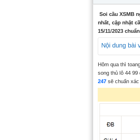
Soi cầu XSMB ngà
nhất, cập nhật c
15/11/2023 chuẩn
Nội dung bài v
Hôm qua thì toang
song thủ lô 44 99
247
sẽ chuẩn xác đ