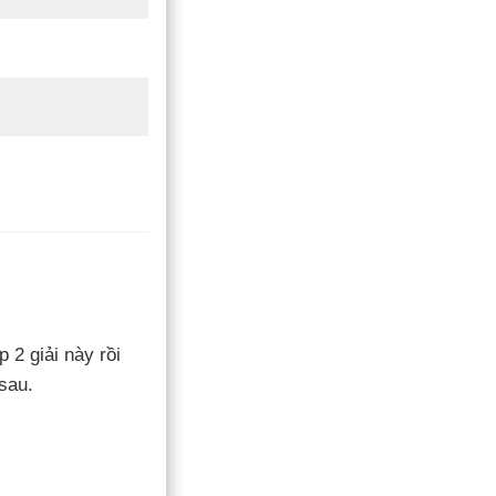
 2 giải này rồi
sau.