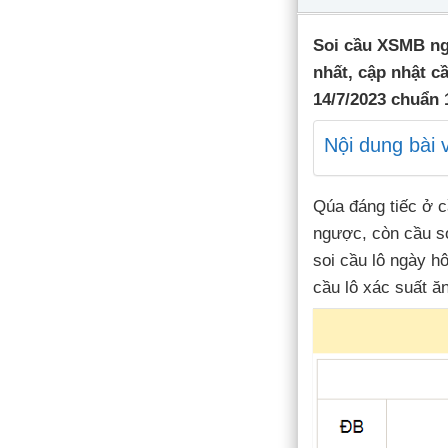
Soi cầu XSMB ngà
nhất, cập nhật c
14/7/2023 chuẩn 
Nội dung bài v
Qúa đáng tiếc ở cầ
ngược, còn cầu so
soi cầu lô ngày h
cầu lô xác suất ăn