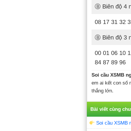
Ⓑ Biên độ 4 
08 17 31 32 3
Ⓑ Biên độ 3 
00 01 06 10 1
84 87 89 96
Soi cầu XSMB ng
em ai kết con số 
thắng lớn.
Bài viết cùng ch
Soi cầu XSMB 