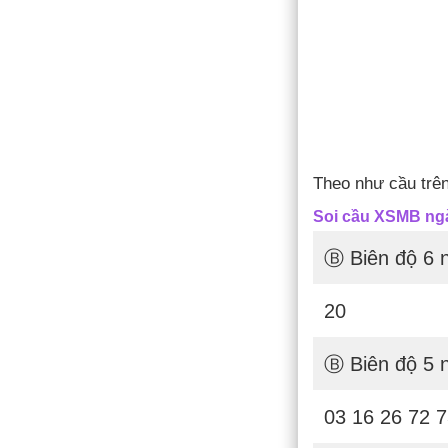
Theo như cầu trên
Soi cầu XSMB ngà
Ⓑ Biên độ 6 
20
Ⓑ Biên độ 5 
03 16 26 72 7