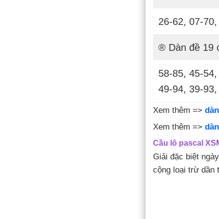
26-62, 07-70,
® Dàn đề 19 
58-85, 45-54,
49-94, 39-93,
Xem thêm =>
dàn
Xem thêm =>
dàn
Cầu lô pascal XS
Giải đặc biệt ngà
cộng loại trừ dần