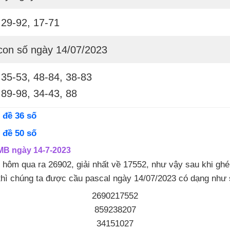
 29-92, 17-71
con số ngày 14/07/2023
 35-53, 48-84, 38-83
 89-98, 34-43, 88
 đề 36 số
 đề 50 số
MB ngày 14-7-2023
y hôm qua ra 26902, giải nhất về 17552, như vậy sau khi ghép
 thì chúng ta được cầu pascal ngày 14/07/2023 có dạng như 
2690217552
859238207
34151027