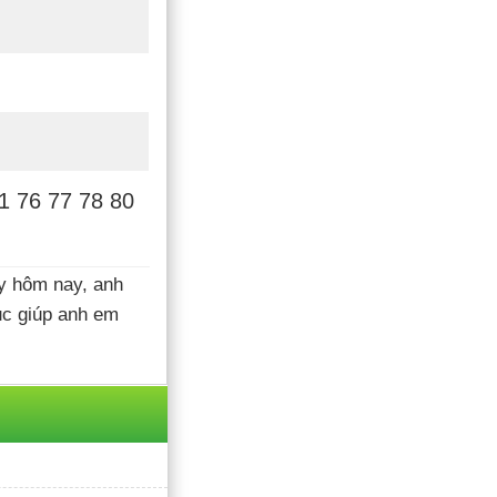
1 76 77 78 80
y hôm nay, anh
tục giúp anh em