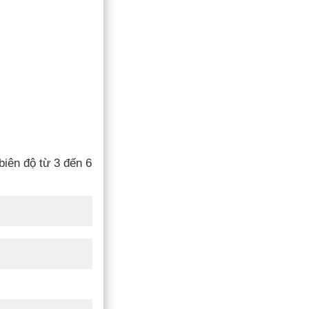
biên độ từ 3 đến 6