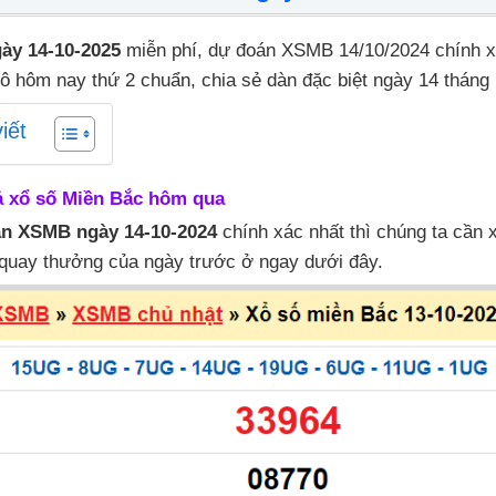
ày 14-10-2025
miễn phí, dự đoán XSMB 14/10/2024 chính x
lô hôm nay thứ 2 chuẩn, chia sẻ dàn đặc biệt ngày 14 tháng
iết
uả xổ số Miền Bắc hôm qua
n XSMB ngày 14-10-2024
chính xác nhất thì chúng ta cần
ỳ quay thưởng của ngày trước ở ngay dưới đây.