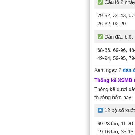
Cầu lô 2 nhá
29-92, 34-43, 07
26-62, 02-20
Dàn đặc biệt
68-86, 69-96, 48
49-94, 59-95, 79
Xem ngay ?
dàn đ
Thống kê XSMB n
Thống kê dưới đâ
thưởng hôm nay.
12 bộ số xuấ
69 23 lần, 11 20 
19 16 lần, 35 16 