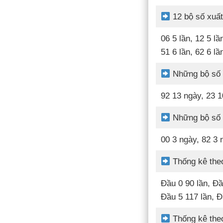
12 bộ số xuấ
06 5 lần, 12 5 lần
51 6 lần, 62 6 lần
Những bộ số c
92 13 ngày, 23 1
Những bộ số xu
00 3 ngày, 82 3 
Thống kê th
Đầu 0 90 lần, Đầ
Đầu 5 117 lần, Đ
Thống kê th