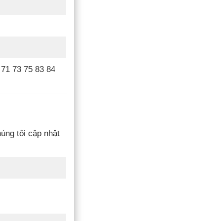
 71 73 75 83 84
úng tôi cập nhật