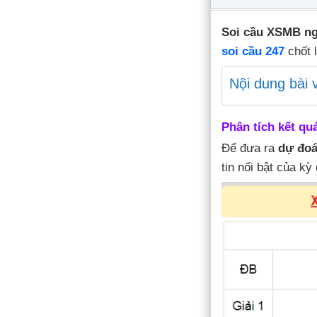
Soi cầu XSMB ng
soi cầu 247
chốt 
Nội dung bài v
Phân tích kết q
Để đưa ra
dự đoá
tin nổi bật của k