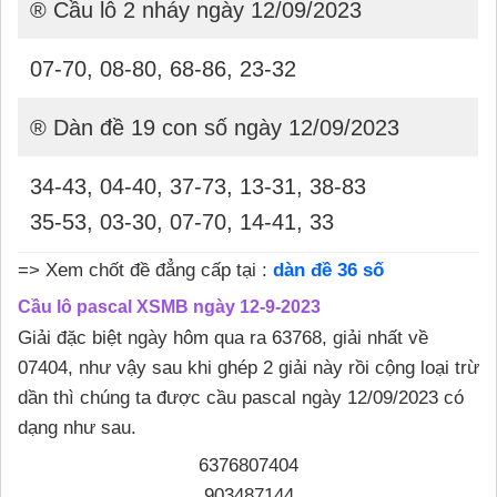
® Cầu lô 2 nháy ngày 12/09/2023
07-70, 08-80, 68-86, 23-32
® Dàn đề 19 con số ngày 12/09/2023
34-43, 04-40, 37-73, 13-31, 38-83
35-53, 03-30, 07-70, 14-41, 33
=> Xem chốt đề đẳng cấp tại :
dàn đề 36 số
Cầu lô pascal XSMB ngày 12-9-2023
Giải đặc biệt ngày hôm qua ra 63768, giải nhất về
07404, như vậy sau khi ghép 2 giải này rồi cộng loại trừ
dần thì chúng ta được cầu pascal ngày 12/09/2023 có
dạng như sau.
6376807404
903487144