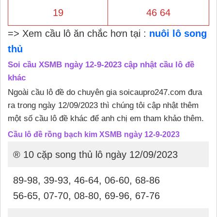
19
46 64
=> Xem cầu lô ăn chắc hơn tại :
nuôi lô song
thủ
Soi cầu XSMB ngày 12-9-2023 cập nhật cầu lô đề
khác
Ngoài cầu lô đề do chuyên gia soicaupro247.com đưa
ra trong ngày 12/09/2023 thì chúng tôi cập nhật thêm
một số cầu lô đề khác để anh chị em tham khảo thêm.
Cầu lô đề rồng bạch kim XSMB ngày 12-9-2023
® 10 cặp song thủ lô ngày 12/09/2023
89-98, 39-93, 46-64, 06-60, 68-86
56-65, 07-70, 08-80, 69-96, 67-76