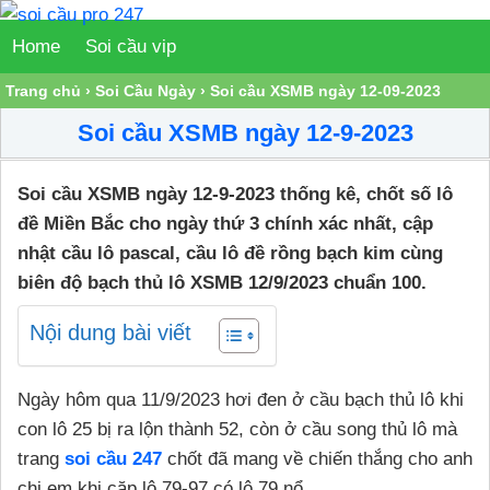
Home
Soi cầu vip
Trang chủ
›
Soi Cầu Ngày
›
Soi cầu XSMB ngày 12-09-2023
Soi cầu XSMB ngày 12-9-2023
Soi cầu XSMB ngày 12-9-2023 thống kê, chốt số lô
đề Miền Bắc cho ngày thứ 3 chính xác nhất, cập
nhật cầu lô pascal, cầu lô đề rồng bạch kim cùng
biên độ bạch thủ lô XSMB 12/9/2023 chuẩn 100.
Nội dung bài viết
Ngày hôm qua 11/9/2023 hơi đen ở cầu bạch thủ lô khi
con lô 25 bị ra lộn thành 52, còn ở cầu song thủ lô mà
trang
soi cầu 247
chốt đã mang về chiến thắng cho anh
chị em khi cặp lô 79-97 có lô 79 nổ.