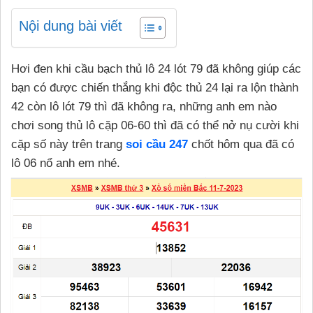
Nội dung bài viết
Hơi đen khi cầu bạch thủ lô 24 lót 79 đã không giúp các
bạn có được chiến thắng khi độc thủ 24 lại ra lộn thành
42 còn lô lót 79 thì đã không ra, những anh em nào
chơi song thủ lô cặp 06-60 thì đã có thể nở nụ cười khi
cặp số này trên trang
soi cầu 247
chốt hôm qua đã có
lô 06 nổ anh em nhé.