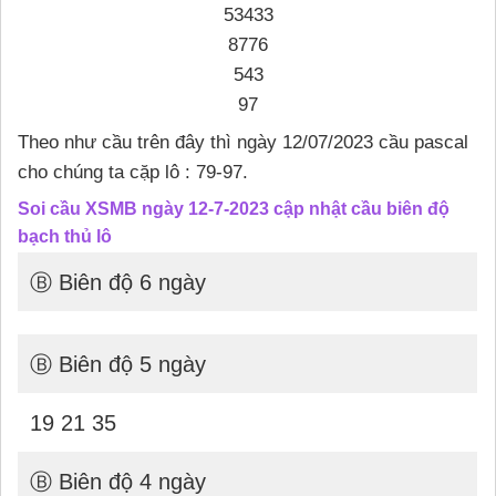
53433
8776
543
97
Theo như cầu trên đây thì ngày 12/07/2023 cầu pascal
cho chúng ta cặp lô : 79-97.
Soi cầu XSMB ngày 12-7-2023 cập nhật cầu biên độ
bạch thủ lô
Ⓑ Biên độ 6 ngày
Ⓑ Biên độ 5 ngày
19 21 35
Ⓑ Biên độ 4 ngày