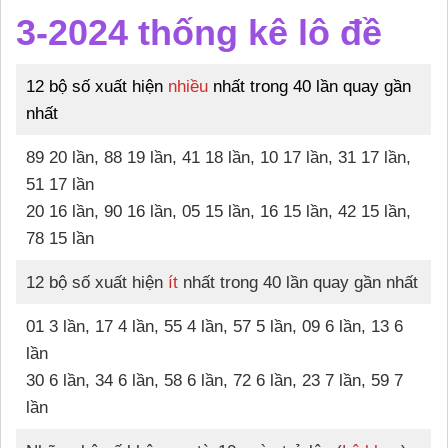
3-2024 thống kê lô đề
12 bộ số xuất hiện
nhiều
nhất trong 40 lần quay gần
nhất
89 20 lần, 88 19 lần, 41 18 lần, 10 17 lần, 31 17 lần,
51 17 lần
20 16 lần, 90 16 lần, 05 15 lần, 16 15 lần, 42 15 lần,
78 15 lần
12 bộ số xuất hiện
ít
nhất trong 40 lần quay gần nhất
01 3 lần, 17 4 lần, 55 4 lần, 57 5 lần, 09 6 lần, 13 6
lần
30 6 lần, 34 6 lần, 58 6 lần, 72 6 lần, 23 7 lần, 59 7
lần