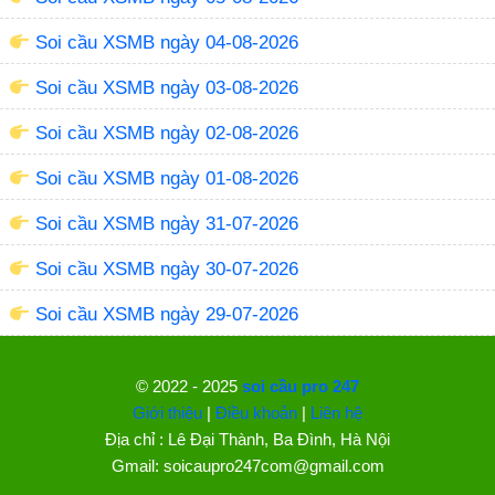
Soi cầu XSMB ngày 04-08-2026
Soi cầu XSMB ngày 03-08-2026
Soi cầu XSMB ngày 02-08-2026
Soi cầu XSMB ngày 01-08-2026
Soi cầu XSMB ngày 31-07-2026
Soi cầu XSMB ngày 30-07-2026
Soi cầu XSMB ngày 29-07-2026
© 2022 - 2025
soi cầu pro 247
Giới thiệu
|
Điều khoản
|
Liên hệ
Địa chỉ : Lê Đại Thành, Ba Đình, Hà Nội
Gmail:
soicaupro247com@gmail.com