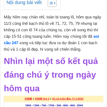
Nội dung bài viết
Mấy hôm nay chán nhỉ, toàn bị toang lô, hôm qua ngày
11/3 cũng thế bạch thủ lô về 71, 72, 75, 79 nhưng lại
không có con lô 74 của chúng ta, còn về song thủ thì
cặp 15-51 cũng toang luôn. Hôm nay chúng tôi đã
soi
cầu 247
xong và tiếp tục đưa ra dự đoán 1 con bạch
thủ và 1 cặp lô đẹp, hi vọng sẽ chiến thắng.
Nhìn lại một số kết quả
đáng chú ý trong ngày
hôm qua