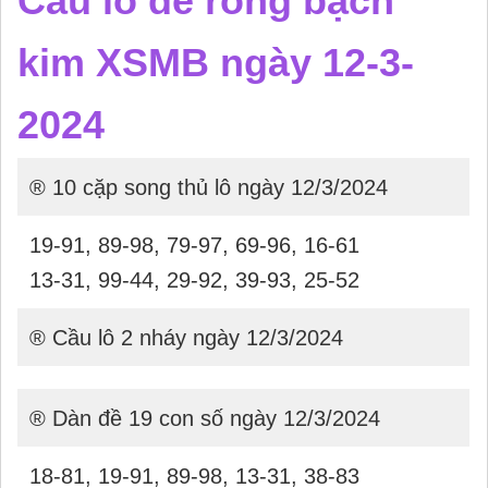
Cầu lô đề rồng bạch
kim XSMB ngày 12-3-
2024
® 10 cặp song thủ lô ngày 12/3/2024
19-91, 89-98, 79-97, 69-96, 16-61
13-31, 99-44, 29-92, 39-93, 25-52
® Cầu lô 2 nháy ngày 12/3/2024
® Dàn đề 19 con số ngày 12/3/2024
18-81, 19-91, 89-98, 13-31, 38-83