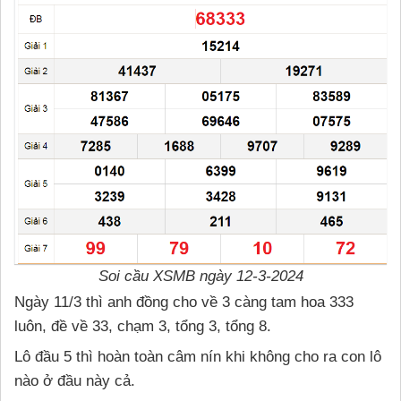
Soi cầu XSMB ngày 12-3-2024
Ngày 11/3 thì anh đồng cho về 3 càng tam hoa 333
luôn, đề về 33, chạm 3, tổng 3, tổng 8.
Lô đầu 5 thì hoàn toàn câm nín khi không cho ra con lô
nào ở đầu này cả.