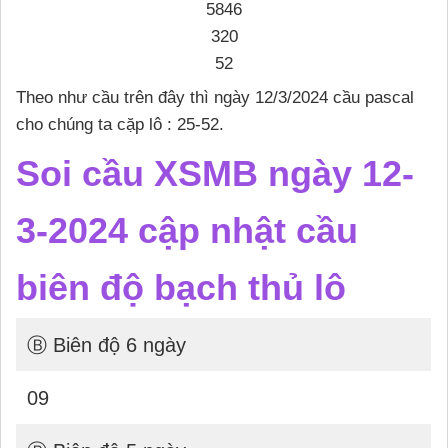
5846
320
52
Theo như cầu trên đây thì ngày 12/3/2024 cầu pascal
cho chúng ta cặp lô : 25-52.
Soi cầu XSMB ngày 12-
3-2024 cập nhật cầu
biên độ bạch thủ lô
Ⓑ Biên độ 6 ngày
09