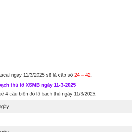
scal ngày 11/3/2025 sẽ là cặp số
24 – 42
.
bạch thủ lô XSMB ngày 11-3-2025
kê 4 cầu biên độ lô bạch thủ ngày 11/3/2025.
ngày