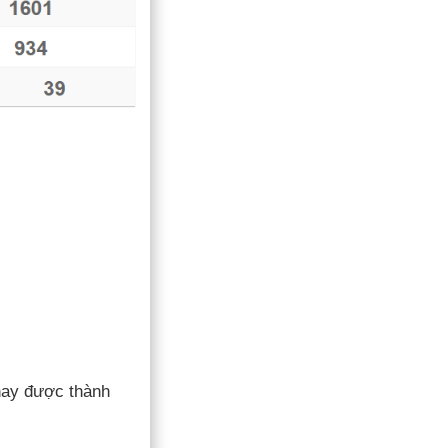
ay được thành