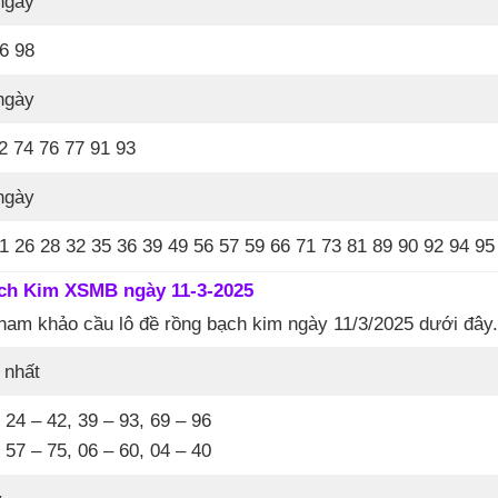
ngày
6 98
ngày
2 74 76 77 91 93
ngày
1 26 28 32 35 36 39 49 56 57 59 66 71 73 81 89 90 92 94 95
ch Kim XSMB ngày 11-3-2025
ham khảo cầu lô đề rồng bạch kim ngày 11/3/2025 dưới đây.
 nhất
 24 – 42, 39 – 93, 69 – 96
 57 – 75, 06 – 60, 04 – 40