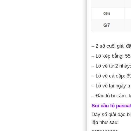
– 2 số cuối giải đ
– Lô kép bằng: 55
– Lô về từ 2 nháy:
– Lô về cả cặp: 39
– Lô về lại ngày t
– Đầu lô bị câm: 
Soi cầu lô pasca
Dãy số giải đặc b
lập như sau: