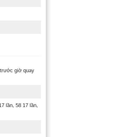
 trước giờ quay
17 lần, 58 17 lần,