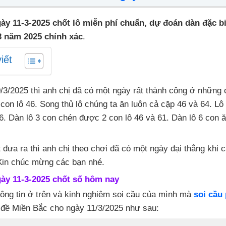
y 11-3-2025 chốt lô miễn phí chuẩn, dự đoán dàn đặc b
3 năm 2025 chính xác
.
iết
3/2025 thì anh chị đã có một ngày rất thành công ở những 
con lô 46. Song thủ lô chúng ta ăn luôn cả cặp 46 và 64. Lô
46. Dàn lô 3 con chén được 2 con lô 46 và 61. Dàn lô 6 con 
 đưa ra thì anh chị theo chơi đã có một ngày đại thắng khi 
Xin chúc mừng các bạn nhé.
ày 11-3-2025 chốt số hôm nay
ông tin ở trên và kinh nghiệm soi cầu của mình mà
soi cầu
 đề Miền Bắc cho ngày 11/3/2025 như sau: