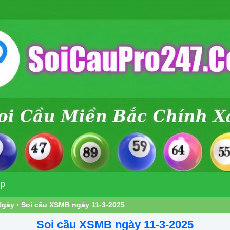
ip
Ngày
›
Soi cầu XSMB ngày 11-3-2025
Soi cầu XSMB ngày 11-3-2025