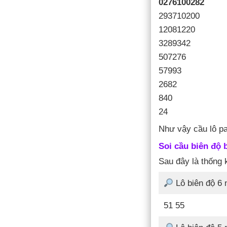
0276100282
293710200
12081220
3289342
507276
57993
2682
840
24
Như vậy cầu lô pa
Soi cầu biên độ 
Sau đây là thống 
Lô biên độ 6 
51 55