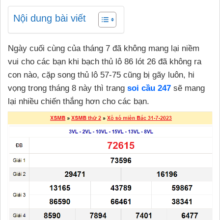
Nội dung bài viết
Ngày cuối cùng của tháng 7 đã không mang lại niềm
vui cho các bạn khi bạch thủ lô 86 lót 26 đã không ra
con nào, cặp song thủ lô 57-75 cũng bị gãy luôn, hi
vọng trong tháng 8 này thì trang
soi cầu 247
sẽ mang
lại nhiều chiến thắng hơn cho các bạn.