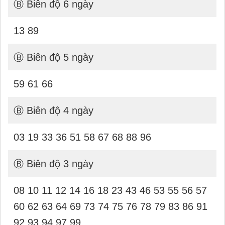
Ⓑ Biên độ 6 ngày
13 89
Ⓑ Biên độ 5 ngày
59 61 66
Ⓑ Biên độ 4 ngày
03 19 33 36 51 58 67 68 88 96
Ⓑ Biên độ 3 ngày
08 10 11 12 14 16 18 23 43 46 53 55 56 57
60 62 63 64 69 73 74 75 76 78 79 83 86 91
92 93 94 97 99