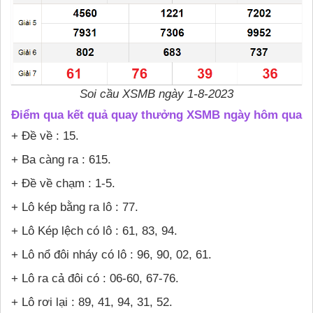
Soi cầu XSMB ngày 1-8-2023
Điểm qua kết quả quay thưởng XSMB ngày hôm qua
+ Đề về : 15.
+ Ba càng ra : 615.
+ Đề về chạm : 1-5.
+ Lô kép bằng ra lô : 77.
+ Lô Kép lệch có lô : 61, 83, 94.
+ Lô nổ đôi nháy có lô : 96, 90, 02, 61.
+ Lô ra cả đôi có : 06-60, 67-76.
+ Lô rơi lại : 89, 41, 94, 31, 52.