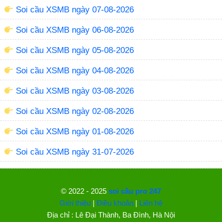
Soi cầu XSMB ngày 07-08-2026
Soi cầu XSMB ngày 06-08-2026
Soi cầu XSMB ngày 05-08-2026
Soi cầu XSMB ngày 04-08-2026
Soi cầu XSMB ngày 03-08-2026
Soi cầu XSMB ngày 02-08-2026
Soi cầu XSMB ngày 01-08-2026
Soi cầu XSMB ngày 31-07-2026
© 2022 - 2025
soi cầu pro 247
Giới thiệu
|
Điều khoản
|
Liên hệ
Địa chỉ : Lê Đại Thành, Ba Đình, Hà Nội