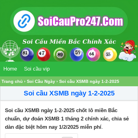
Home
Soi cầu vip
Trang chủ
›
Soi Cầu Ngày
›
Soi cầu XSMB ngày 1-2-2025
Soi cầu XSMB ngày 1-2-2025
Soi cầu XSMB ngày 1-2-2025 chốt lô miền Bắc
chuẩn, dự đoán XSMB 1 tháng 2 chính xác, chia sẻ
dàn đặc biệt hôm nay 1/2/2025 miễn phí
.