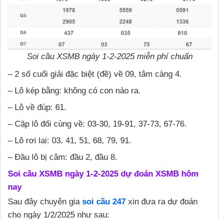
Soi cầu XSMB ngày 1-2-2025 miễn phí chuẩn
– 2 số cuối giải đặc biệt (đề) về 09, tâm càng 4.
– Lô kép bằng: không có con nào ra.
– Lô về đúp: 61.
– Cặp lô đối cùng về: 03-30, 19-91, 37-73, 67-76.
– Lô rơi lại: 03, 41, 51, 68, 79, 91.
– Đầu lô bị câm: đầu 2, đầu 8.
Soi cầu XSMB ngày 1-2-2025 dự đoán XSMB hôm
nay
Sau đây chuyên gia
soi cầu 247
xin đưa ra dự đoán
cho ngày 1/2/2025 như sau: