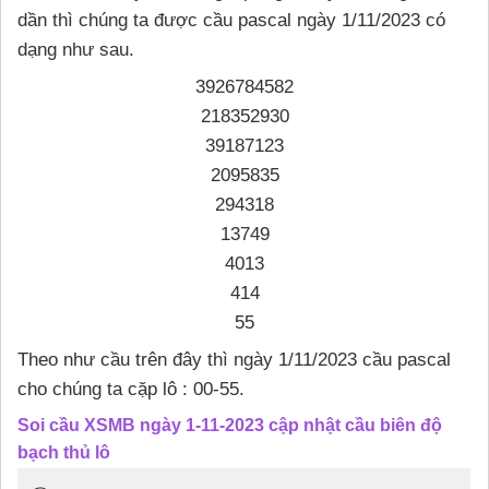
dần thì chúng ta được cầu pascal ngày 1/11/2023 có
dạng như sau.
3926784582
218352930
39187123
2095835
294318
13749
4013
414
55
Theo như cầu trên đây thì ngày 1/11/2023 cầu pascal
cho chúng ta cặp lô : 00-55.
Soi cầu XSMB ngày 1-11-2023 cập nhật cầu biên độ
bạch thủ lô