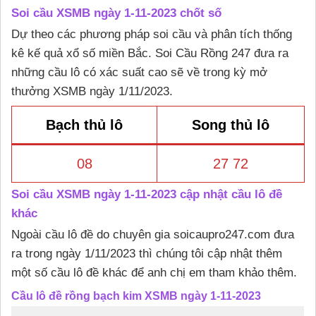
Soi cầu XSMB ngày 1-11-2023 chốt số
Dự theo các phương pháp soi cầu và phân tích thống
kê kế quả xổ số miền Bắc. Soi Cầu Rồng 247 đưa ra
những cầu lô có xác suất cao sẽ về trong kỳ mở
thưởng XSMB ngày 1/11/2023.
Bạch thủ lô
Song thủ lô
08
27 72
Soi cầu XSMB ngày 1-11-2023 cập nhật cầu lô đề
khác
Ngoài cầu lô đề do chuyên gia soicaupro247.com đưa
ra trong ngày 1/11/2023 thì chúng tôi cập nhật thêm
một số cầu lô đề khác để anh chị em tham khảo thêm.
Cầu lô đề rồng bạch kim XSMB ngày 1-11-2023