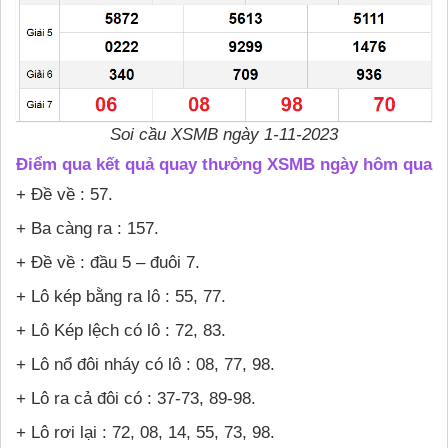
Soi cầu XSMB ngày 1-11-2023
Điểm qua kết quả quay thưởng XSMB ngày hôm qua
+ Đề về : 57.
+ Ba càng ra : 157.
+ Đề về : đầu 5 – đuôi 7.
+ Lô kép bằng ra lô : 55, 77.
+ Lô Kép lệch có lô : 72, 83.
+ Lô nổ đôi nháy có lô : 08, 77, 98.
+ Lô ra cả đôi có : 37-73, 89-98.
+ Lô rơi lại : 72, 08, 14, 55, 73, 98.