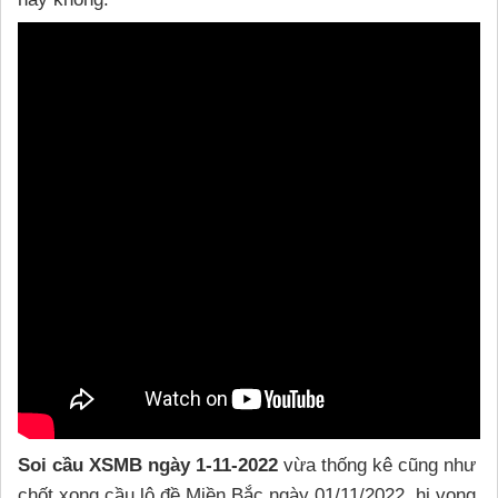
Soi cầu XSMB ngày 1-11-2022
vừa thống kê cũng như
chốt xong cầu lô đề Miền Bắc ngày 01/11/2022, hi vọng