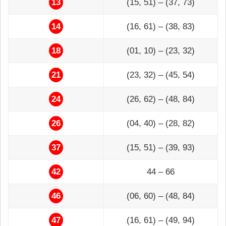
13
(
15, 51
)
–
(
37, 73
)
14
(
16, 61
)
–
(
38, 83
)
18
(
01, 10
)
–
(
23, 32
)
21
(
23, 32
)
–
(
45, 54
)
24
(
26, 62
)
–
(
48, 84
)
26
(
04, 40
)
–
(
28, 82
)
37
(
15, 51
)
–
(
39, 93
)
42
44 – 66
46
(
06, 60
)
–
(
48, 84
)
47
(
16, 61
)
–
(
49, 94
)