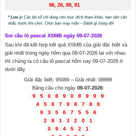
98, 26, 89, 81
* Lưu ý:
Các bộ số chỉ dùng cho mục đích tham khảo, bạn nên cân
nhắc trước khi chơi. Chúc bạn may mắn – Đánh gì trúng đó!
Soi cầu lô pascal XSMB ngày 09-07-2026
Sau khi đã kết hợp kết quả XSMB của giải đặc biệt và
giải nhất trong ngày hôm qua 08-07-2026 lại với nhau
thì chúng ta có cầu lô pascal hôm nay 09-07-2026 ở
dưới đây.
Giải đặc biệt:
95089
– Giải nhất:
08999
Bảng cầu cho ngày
09-07-2026
:
9
5
0
8
9
0
8
9
9
9
4
5
8
7
9
8
7
8
8
9
3
5
6
7
5
5
6
2
8
1
3
2
0
1
0
9
4
5
2
1