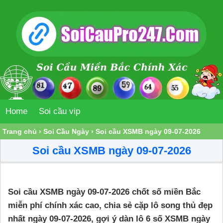
Home
Soi cầu vip
Trang chủ
›
Soi Cầu Ngày
›
Soi cầu XSMB ngày 09-07-2026
Soi cầu XSMB ngày 09-07-2026
Soi cầu XSMB ngày 09-07-2026 chốt số miền Bắc
miễn phí chính xác cao, chia sẻ cặp lô song thủ đẹp
nhất ngày 09-07-2026, gợi ý dàn lô 6 số XSMB ngày