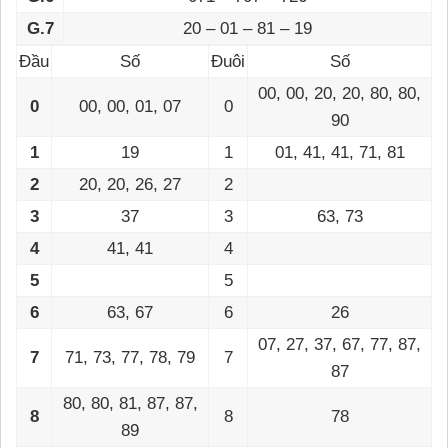
G.7
20 – 01 – 81 – 19
Đầu
Số
Đuôi
Số
00, 00, 20, 20, 80, 80,
0
00, 00, 01, 07
0
90
1
19
1
01, 41, 41, 71, 81
2
20, 20, 26, 27
2
3
37
3
63, 73
4
41, 41
4
5
5
6
63, 67
6
26
07, 27, 37, 67, 77, 87,
7
71, 73, 77, 78, 79
7
87
80, 80, 81, 87, 87,
8
8
78
89