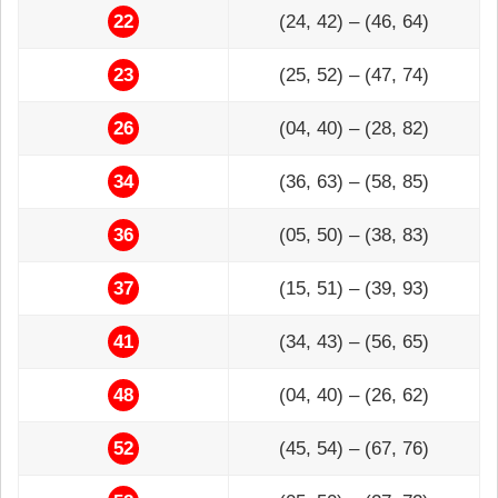
22
(
24, 42
)
–
(
46, 64
)
23
(
25, 52
)
–
(
47, 74
)
26
(
04, 40
)
–
(
28, 82
)
34
(
36, 63
)
–
(
58, 85
)
36
(
05, 50
)
–
(
38, 83
)
37
(
15, 51
)
–
(
39, 93
)
41
(
34, 43
)
–
(
56, 65
)
48
(
04, 40
)
–
(
26, 62
)
52
(
45, 54
)
–
(
67, 76
)