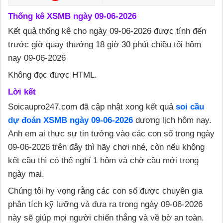
Thống kê XSMB ngày 09-06-2026
Kết quả thống kê cho ngày 09-06-2026 được tính đến
trước giờ quay thưởng 18 giờ 30 phút chiều tối hôm
nay 09-06-2026
Không đọc được HTML.
Lời kết
Soicaupro247.com đã cập nhật xong kết quả
soi cầu
dự đoán XSMB ngày 09-06-2026
dương lịch hôm nay.
Anh em ai thực sự tin tưởng vào các con số trong ngày
09-06-2026 trên đây thì hãy chơi nhé, còn nếu không
kết cầu thì có thể nghỉ 1 hôm và chờ cầu mới trong
ngày mai.
Chúng tôi hy vọng rằng các con số được chuyên gia
phân tích kỹ lưỡng và đưa ra trong ngày 09-06-2026
này sẽ giúp mọi người chiến thắng và về bờ an toàn.